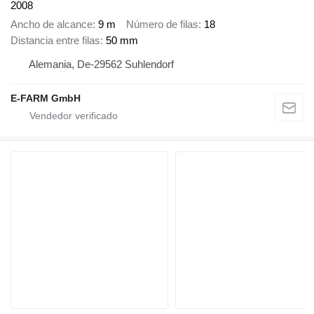
2008
Ancho de alcance
9 m
Número de filas
18
Distancia entre filas
50 mm
Alemania, De-29562 Suhlendorf
E-FARM GmbH