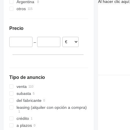
Al hacer clic aq
Argentina
KW
7000
Rapid 600
Tempo L
Rapid 400S
Spirit ST 600
Tempo F8
otros
Precea
7200
Rapid 800
Tempo R
Spirit ST 800
Alemania
Primera DMC
DB
Rapid A
Tempo TPV
Spirit ST 900
Ucrania
Tempo V
Tempo TPV 12
Precio
Lituania
Letonia
–
Austria
Suecia
Rumanía
Bulgaria
mostrar todos
Tipo de anuncio
venta
subasta
del fabricante
leasing (alquiler con opción a compra)
crédito
a plazos