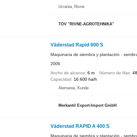
Ucrania, Rivne
TOV "RIVNE-AGROTEHNIKA"
Väderstad Rapid 600 S
Maquinaria de siembra y plantación - semb
2006
Ancho de alcance
6 m
Número de filas
4
Capacidad
16.600 ha/h
Alemania, Kunde
Merkantil Export-Import GmbH
Väderstad RAPID A 400 S
Maquinaria de siembra y plantación - semb