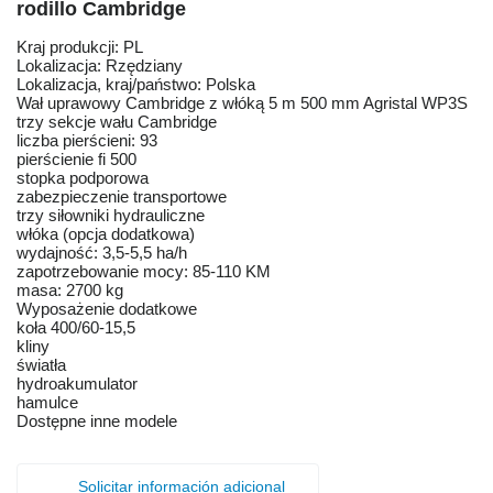
rodillo Cambridge
Kraj produkcji: PL
Lokalizacja: Rzędziany
Lokalizacja, kraj/państwo: Polska
Wał uprawowy Cambridge z włóką 5 m 500 mm Agristal WP3S
trzy sekcje wału Cambridge
liczba pierścieni: 93
pierścienie fi 500
stopka podporowa
zabezpieczenie transportowe
trzy siłowniki hydrauliczne
włóka (opcja dodatkowa)
wydajność: 3,5-5,5 ha/h
zapotrzebowanie mocy: 85-110 KM
masa: 2700 kg
Wyposażenie dodatkowe
koła 400/60-15,5
kliny
światła
hydroakumulator
hamulce
Dostępne inne modele
Solicitar información adicional