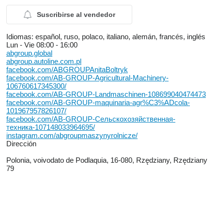
Suscribirse al vendedor
Idiomas:
español, ruso, polaco, italiano, alemán, francés, inglés
Lun - Vie
08:00 - 16:00
abgroup.global
abgroup.autoline.com.pl
facebook.com/ABGROUPAnitaBoltryk
facebook.com/AB-GROUP-Agricultural-Machinery-
106760617345300/
facebook.com/AB-GROUP-Landmaschinen-108699040474473
facebook.com/AB-GROUP-maquinaria-agr%C3%ADcola-
101967957826107/
facebook.com/AB-GROUP-Сельскохозяйственная-
техника-107148033964695/
instagram.com/abgroupmaszynyrolnicze/
Dirección
Polonia, voivodato de Podlaquia, 16-080, Rzędziany, Rzędziany
79