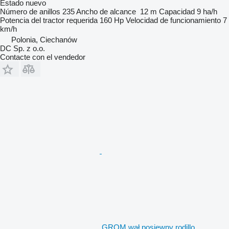
Estado
nuevo
Número de anillos
235
Ancho de alcance
12 m
Capacidad
9 ha/h
Potencia del tractor requerida
160 Hp
Velocidad de funcionamiento
7
km/h
Polonia, Ciechanów
DC Sp. z o.o.
Contacte con el vendedor
GROM wał posiewny rodillo