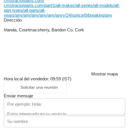
cmstractorparts.com/
cmstractorparts.com/part/1/all-makes/all-series/all-models/all-
part-types/all-parts/all-
years/any/any/any/any/any/anyy/24/sprice/0/breaking/any
Dirección
Irlanda, Courtmacsherry, Bandon Co. Cork
Mostrar mapa
Hora local del vendedor: 09:59 (IST)
Solicitar una reunión
Enviar mensaje