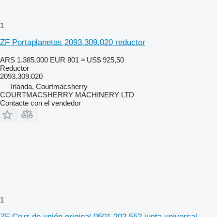
1
ZF Portaplanetas 2093.309.020 reductor
ARS 1.385.000
EUR 801
≈ US$ 925,50
Reductor
2093.309.020
Irlanda, Courtmacsherry
COURTMACSHERRY MACHINERY LTD
Contacte con el vendedor
1
ZF Cruz de unión original 0501.202.552 junta universal