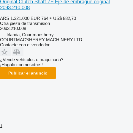
Original Clutch Shaft ZF Eje de embrague original
2093.210.008
ARS 1.321.000
EUR 764
≈ US$ 882,70
Otra pieza de transmisión
2093.210.008
Irlanda, Courtmacsherry
COURTMACSHERRY MACHINERY LTD
Contacte con el vendedor
¿Vende vehículos o maquinaria?
¡Hagalo con nosotros!
Publicar el anuncio
1