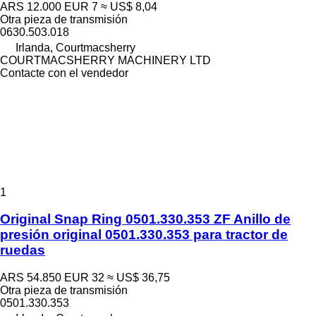
ARS 12.000
EUR 7
≈ US$ 8,04
Otra pieza de transmisión
0630.503.018
Irlanda, Courtmacsherry
COURTMACSHERRY MACHINERY LTD
Contacte con el vendedor
1
Original Snap Ring 0501.330.353 ZF Anillo de
presión original 0501.330.353 para tractor de
ruedas
ARS 54.850
EUR 32
≈ US$ 36,75
Otra pieza de transmisión
0501.330.353