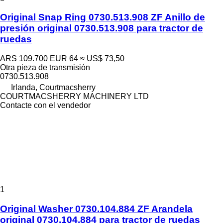
Original Snap Ring 0730.513.908 ZF Anillo de
presión original 0730.513.908 para tractor de
ruedas
ARS 109.700
EUR 64
≈ US$ 73,50
Otra pieza de transmisión
0730.513.908
Irlanda, Courtmacsherry
COURTMACSHERRY MACHINERY LTD
Contacte con el vendedor
1
Original Washer 0730.104.884 ZF Arandela
original 0730.104.884 para tractor de ruedas