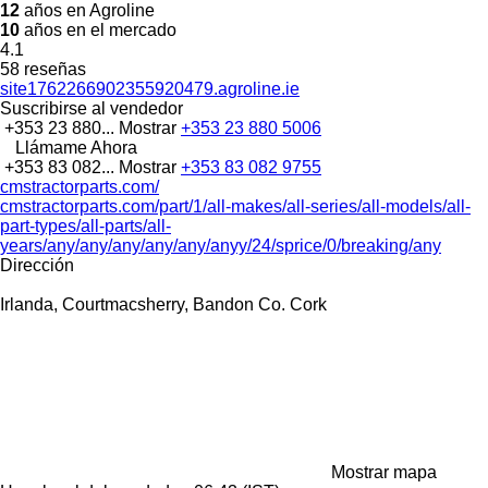
12
años en Agroline
10
años en el mercado
4.1
58 reseñas
site1762266902355920479.agroline.ie
Suscribirse al vendedor
+353 23 880...
Mostrar
+353 23 880 5006
Llámame Ahora
+353 83 082...
Mostrar
+353 83 082 9755
cmstractorparts.com/
cmstractorparts.com/part/1/all-makes/all-series/all-models/all-
part-types/all-parts/all-
years/any/any/any/any/any/anyy/24/sprice/0/breaking/any
Dirección
Irlanda, Courtmacsherry, Bandon Co. Cork
Mostrar mapa