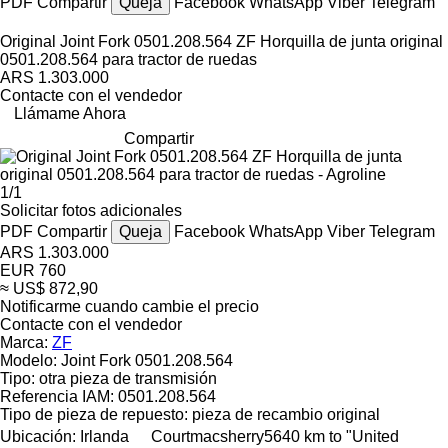
PDF
Compartir
Queja
Facebook
WhatsApp
Viber
Telegram
Original Joint Fork 0501.208.564 ZF Horquilla de junta original
0501.208.564 para tractor de ruedas
ARS 1.303.000
Contacte con el vendedor
Llámame Ahora
Compartir
1/1
Solicitar fotos adicionales
PDF
Compartir
Queja
Facebook
WhatsApp
Viber
Telegram
ARS 1.303.000
EUR 760
≈ US$ 872,90
Notificarme cuando cambie el precio
Contacte con el vendedor
Marca:
ZF
Modelo:
Joint Fork 0501.208.564
Tipo:
otra pieza de transmisión
Referencia IAM:
0501.208.564
Tipo de pieza de repuesto:
pieza de recambio original
Ubicación:
Irlanda
Courtmacsherry
5640 km to "United