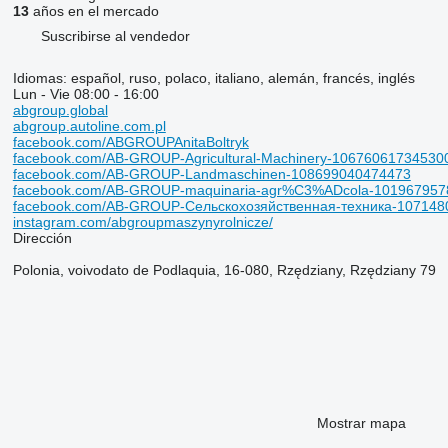
13
años en el mercado
Suscribirse al vendedor
Idiomas:
español, ruso, polaco, italiano, alemán, francés, inglés
Lun - Vie
08:00 - 16:00
abgroup.global
abgroup.autoline.com.pl
facebook.com/ABGROUPAnitaBoltryk
facebook.com/AB-GROUP-Agricultural-Machinery-10676061734530
facebook.com/AB-GROUP-Landmaschinen-108699040474473
facebook.com/AB-GROUP-maquinaria-agr%C3%ADcola-101967957
facebook.com/AB-GROUP-Сельскохозяйственная-техника-107148
instagram.com/abgroupmaszynyrolnicze/
Dirección
Polonia, voivodato de Podlaquia, 16-080, Rzędziany, Rzędziany 79
Mostrar mapa