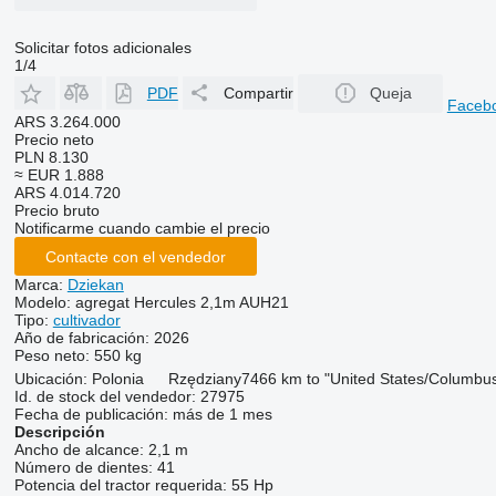
Solicitar fotos adicionales
1/4
PDF
Compartir
Queja
Faceb
ARS 3.264.000
Precio neto
PLN 8.130
≈ EUR 1.888
ARS 4.014.720
Precio bruto
Notificarme cuando cambie el precio
Contacte con el vendedor
Marca:
Dziekan
Modelo:
agregat Hercules 2,1m AUH21
Tipo:
cultivador
Año de fabricación:
2026
Peso neto:
550 kg
Ubicación:
Polonia
Rzędziany
7466 km to "United States/Columbu
Id. de stock del vendedor:
27975
Fecha de publicación:
más de 1 mes
Descripción
Ancho de alcance:
2,1 m
Número de dientes:
41
Potencia del tractor requerida:
55 Hp