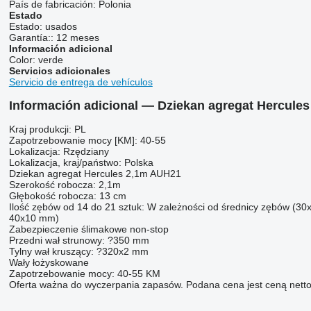
País de fabricación:
Polonia
Estado
Estado:
usados
Garantía::
12 meses
Información adicional
Color:
verde
Servicios adicionales
Servicio de entrega de vehículos
Información adicional — Dziekan agregat Hercules
Kraj produkcji: PL
Zapotrzebowanie mocy [KM]: 40-55
Lokalizacja: Rzędziany
Lokalizacja, kraj/państwo: Polska
Dziekan agregat Hercules 2,1m AUH21
Szerokość robocza: 2,1m
Głębokość robocza: 13 cm
Ilość zębów od 14 do 21 sztuk: W zależności od średnicy zębów (3
40x10 mm)
Zabezpieczenie ślimakowe non-stop
Przedni wał strunowy: ?350 mm
Tylny wał kruszący: ?320x2 mm
Wały łożyskowane
Zapotrzebowanie mocy: 40-55 KM
Oferta ważna do wyczerpania zapasów. Podana cena jest ceną nett