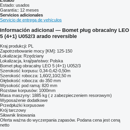
Estado
Estado:
usados
Garantía::
12 meses
Servicios adicionales
Servicio de entrega de vehículos
Información adicional — Bomet pług obracalny LEO
5 (4+1) U052/3 arado reversible
Kraj produkcji: PL
Zapotrzebowanie mocy [KM]: 125-150
Lokalizacja: Rzędziany
Lokalizacja, kraj/państwo: Polska
Bomet pług obracalny LEO 5 (4+1) U052/3
Szerokość korpusu: 0,34-0,42-0,50m
Szerokość robocza: 1,60/2,10/2,50 m
Głębokość robocza: do 350 mm
Wysokość pod ramą: 820 mm
Rozstaw korpusów: 1000mm
Masa maszyny: 1885 kg ( z zabezpieczeniem resorowym)
Wyposażenie dodatkowe
Przedpłużki korpusowe
Krój tarczowy
Siłownik liniowania
Oferta ważna do wyczerpania zapasów. Podana cena jest ceną
netto