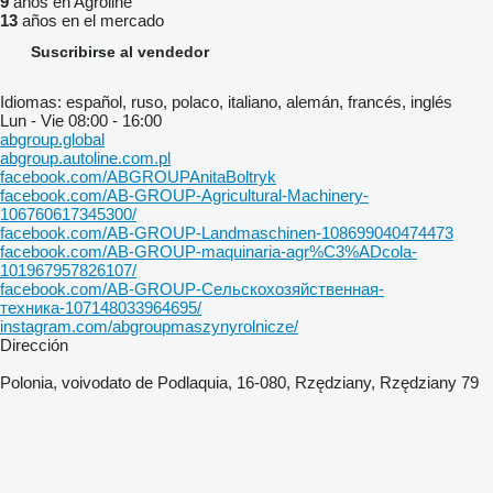
9
años en Agroline
13
años en el mercado
Suscribirse al vendedor
Idiomas:
español, ruso, polaco, italiano, alemán, francés, inglés
Lun - Vie
08:00 - 16:00
abgroup.global
abgroup.autoline.com.pl
facebook.com/ABGROUPAnitaBoltryk
facebook.com/AB-GROUP-Agricultural-Machinery-
106760617345300/
facebook.com/AB-GROUP-Landmaschinen-108699040474473
facebook.com/AB-GROUP-maquinaria-agr%C3%ADcola-
101967957826107/
facebook.com/AB-GROUP-Сельскохозяйственная-
техника-107148033964695/
instagram.com/abgroupmaszynyrolnicze/
Dirección
Polonia, voivodato de Podlaquia, 16-080, Rzędziany, Rzędziany 79