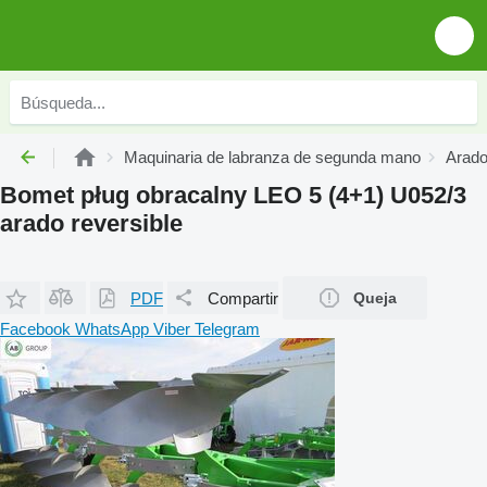
Maquinaria de labranza de segunda mano
Arado
Bomet pług obracalny LEO 5 (4+1) U052/3
arado reversible
PDF
Compartir
Queja
Facebook
WhatsApp
Viber
Telegram