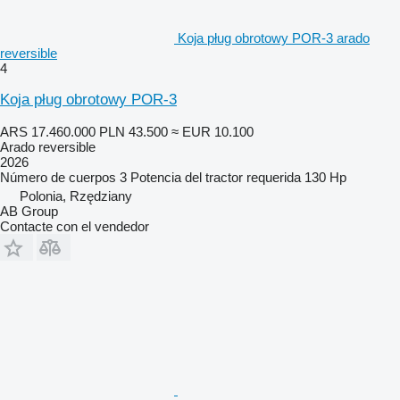
Koja pług obrotowy POR-3 arado
reversible
4
Koja pług obrotowy POR-3
ARS 17.460.000
PLN 43.500
≈ EUR 10.100
Arado reversible
2026
Número de cuerpos
3
Potencia del tractor requerida
130 Hp
Polonia, Rzędziany
AB Group
Contacte con el vendedor