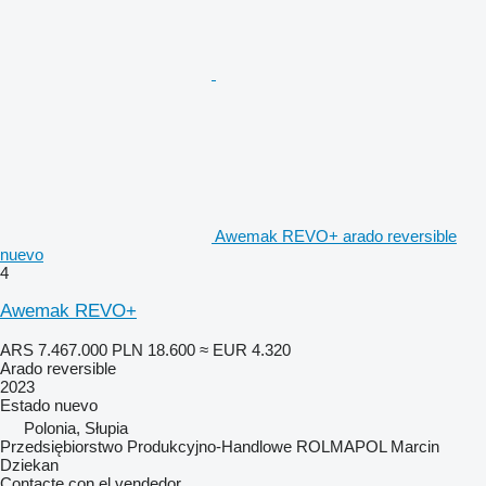
Awemak REVO+ arado reversible
nuevo
4
Awemak REVO+
ARS 7.467.000
PLN 18.600
≈ EUR 4.320
Arado reversible
2023
Estado
nuevo
Polonia, Słupia
Przedsiębiorstwo Produkcyjno-Handlowe ROLMAPOL Marcin
Dziekan
Contacte con el vendedor