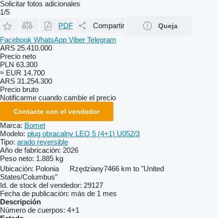
Solicitar fotos adicionales
1/5
PDF
Compartir
Queja
Facebook
WhatsApp
Viber
Telegram
ARS 25.410.000
Precio neto
PLN 63.300
≈ EUR 14.700
ARS 31.254.300
Precio bruto
Notificarme cuando cambie el precio
Contacte con el vendedor
Marca:
Bomet
Modelo:
pług obracalny LEO 5 (4+1) U052/3
Tipo:
arado reversible
Año de fabricación:
2026
Peso neto:
1.885 kg
Ubicación:
Polonia
Rzędziany
7466 km to "United
States/Columbus"
Id. de stock del vendedor:
29127
Fecha de publicación:
más de 1 mes
Descripción
Número de cuerpos:
4+1