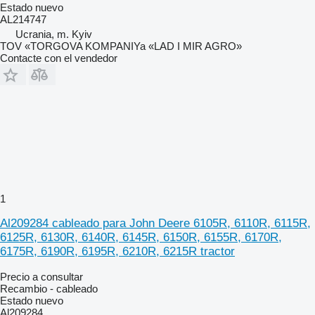
Estado
nuevo
AL214747
Ucrania, m. Kyiv
TOV «TORGOVA KOMPANIYa «LAD I MIR AGRO»
Contacte con el vendedor
1
Al209284 cableado para John Deere 6105R, 6110R, 6115R,
6125R, 6130R, 6140R, 6145R, 6150R, 6155R, 6170R,
6175R, 6190R, 6195R, 6210R, 6215R tractor
Precio a consultar
Recambio - cableado
Estado
nuevo
Al209284