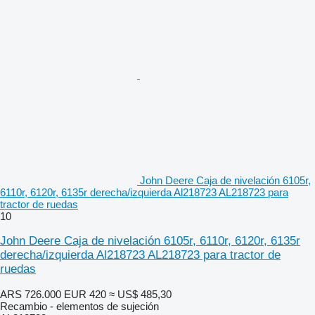
John Deere Caja de nivelación 6105r,
6110r, 6120r, 6135r derecha/izquierda Al218723 AL218723 para
tractor de ruedas
10
John Deere Caja de nivelación 6105r, 6110r, 6120r, 6135r
derecha/izquierda Al218723 AL218723 para tractor de
ruedas
ARS 726.000
EUR 420
≈ US$ 485,30
Recambio - elementos de sujeción