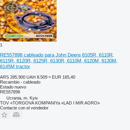
1
RE557898 cableado para John Deere 6105R, 6110R,
6115R, 6120R, 6125R, 6130R, 6110M, 6120M, 6130M,
6145M tractor
ARS 285.900
UAH 8.509
≈ EUR 165,40
Recambio - cableado
Estado
nuevo
RE557898
Ucrania, m. Kyiv
TOV «TORGOVA KOMPANIYa «LAD I MIR AGRO»
Contacte con el vendedor