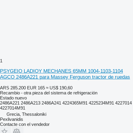
1
PSYGEIO LADIOY MECHANES 65MM 1004-1103-1104
AGCO 2486A221 para Massey Ferguson tractor de ruedas
ARS 285.200
EUR 165
≈ US$ 190,60
Recambio - otra pieza del sistema de refrigeración
Estado
nuevo
2486A221 2486A213 2486A241 4224365M91 4225234M91 4227014
4227014M91
Grecia, Thessaloniki
Pexlivanidis
Contacte con el vendedor