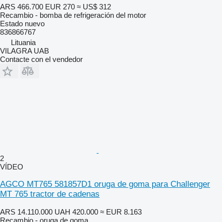
ARS 466.700
EUR 270
≈ US$ 312
Recambio - bomba de refrigeración del motor
Estado
nuevo
836866767
Lituania
VILAGRA UAB
Contacte con el vendedor
2
VÍDEO
AGCO MT765 581857D1 oruga de goma para Challenger
MT 765 tractor de cadenas
ARS 14.110.000
UAH 420.000
≈ EUR 8.163
Recambio - oruga de goma