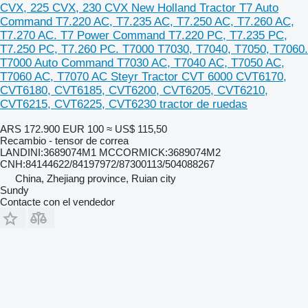
CVX, 225 CVX, 230 CVX New Holland Tractor T7 Auto
Command T7.220 AC, T7.235 AC, T7.250 AC, T7.260 AC,
T7.270 AC. T7 Power Command T7.220 PC, T7.235 PC,
T7.250 PC, T7.260 PC. T7000 T7030, T7040, T7050, T7060.
T7000 Auto Command T7030 AC, T7040 AC, T7050 AC,
T7060 AC, T7070 AC Steyr Tractor CVT 6000 CVT6170,
CVT6180, CVT6185, CVT6200, CVT6205, CVT6210,
CVT6215, CVT6225, CVT6230 tractor de ruedas
ARS 172.900
EUR 100
≈ US$ 115,50
Recambio - tensor de correa
LANDINI:3689074M1 MCCORMICK:3689074M2
CNH:84144622/84197972/87300113/504088267
China, Zhejiang province, Ruian city
Sundy
Contacte con el vendedor