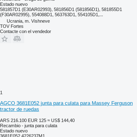
Estado
nuevo
581857D1 (E30AR02993), 581856D1 (581856D1), 581855D1
(F30AR02995), 554088D1, 563763D1, 554105D1,...
Ucrania, m. Vishneve
TOV Fortes
Contacte con el vendedor
1
AGCO 3681E052 junta para culata para Massey Ferguson
tractor de ruedas
ARS 216.100
EUR 125
≈ US$ 144,40
Recambio - junta para culata
Estado
nuevo
3681E052 4226237M1