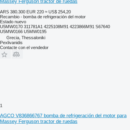
Massey Ferguson tractor de ruedas
ARS 380.300
EUR 220
≈ US$ 254,20
Recambio - bomba de refrigeración del motor
Estado
nuevo
U5MW0170 311781A1 4225108M91 4223866M91 S67640
U5MW0166 U5MW0195
Grecia, Thessaloniki
Pexlivanidis
Contacte con el vendedor
1
AGCO V836866767 bomba de refrigeración del motor para
Massey Ferguson tractor de ruedas