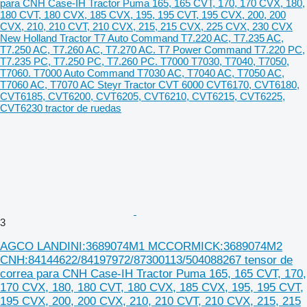
3
AGCO LANDINI:3689074M1 MCCORMICK:3689074M2
CNH:84144622/84197972/87300113/504088267 tensor de
correa para CNH Case-IH Tractor Puma 165, 165 CVT, 170,
170 CVX, 180, 180 CVT, 180 CVX, 185 CVX, 195, 195 CVT,
195 CVX, 200, 200 CVX, 210, 210 CVT, 210 CVX, 215, 215