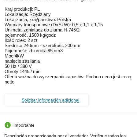
Kraj produkcji: PL
Lokalizacja: Rzędziany
Lokalizacja, kraj/państwo: Polska
Wymiary transportowe (DxSxW): 0,5 x 1,1 x 1,15
Unimetal zgniatacz do ziarna H-745/2
pojemność. 1500 kg/godz
Ilość rolek: 2 szt
Średnica 240mm - szerokość 200mm
Pojemność zbiornika 95 dm3
Moc 4kW
napięcie zasilania
50 Hz / 380 V
Obroty 1445 / min
Oferta ważna do wyczerpania zapasów. Podana cena jest ceną
netto
Solicitar información adicional
Importante
Descripción proporcionada por el vendedor. Verifique todos los