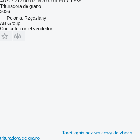
ARS 3.212.000
PLN 8.000
≈ EUR 1.858
Trituradora de grano
2026
Polonia, Rzędziany
AB Group
Contacte con el vendedor
Taret zgniatacz walcowy do zboża
trituradora de grano