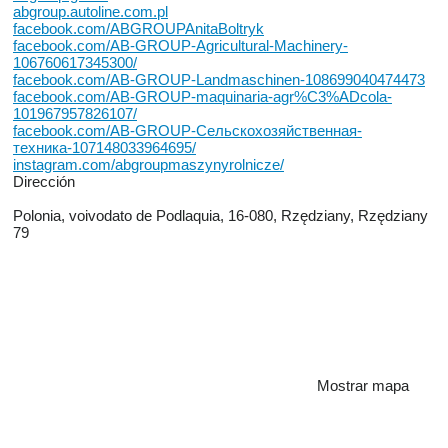
abgroup.autoline.com.pl
facebook.com/ABGROUPAnitaBoltryk
facebook.com/AB-GROUP-Agricultural-Machinery-
106760617345300/
facebook.com/AB-GROUP-Landmaschinen-108699040474473
facebook.com/AB-GROUP-maquinaria-agr%C3%ADcola-
101967957826107/
facebook.com/AB-GROUP-Сельскохозяйственная-
техника-107148033964695/
instagram.com/abgroupmaszynyrolnicze/
Dirección
Polonia, voivodato de Podlaquia, 16-080, Rzędziany, Rzędziany
79
Mostrar mapa