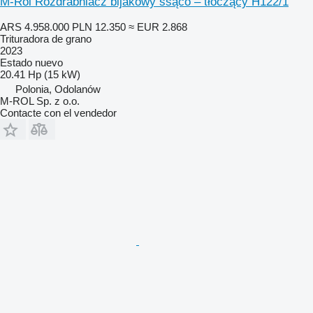
M-Rol Rozdrabniacz bijakowy ssąco – tłoczący H122/1
ARS 4.958.000
PLN 12.350
≈ EUR 2.868
Trituradora de grano
2023
Estado
nuevo
20.41 Hp (15 kW)
Polonia, Odolanów
M-ROL Sp. z o.o.
Contacte con el vendedor