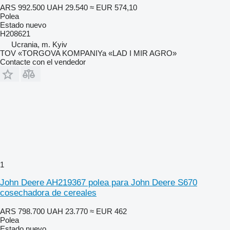
ARS 992.500
UAH 29.540
≈ EUR 574,10
Polea
Estado
nuevo
H208621
Ucrania, m. Kyiv
TOV «TORGOVA KOMPANIYa «LAD I MIR AGRO»
Contacte con el vendedor
1
John Deere AH219367 polea para John Deere S670
cosechadora de cereales
ARS 798.700
UAH 23.770
≈ EUR 462
Polea
Estado
nuevo