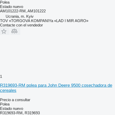
Polea
Estado
nuevo
AM101222-RM, AM101222
Ucrania, m. Kyiv
TOV «TORGOVA KOMPANIYa «LAD I MIR AGRO»
Contacte con el vendedor
1
R319693-RM polea para John Deere 9500 cosechadora de
cereales
Precio a consultar
Polea
Estado
nuevo
R319693-RM, R319693