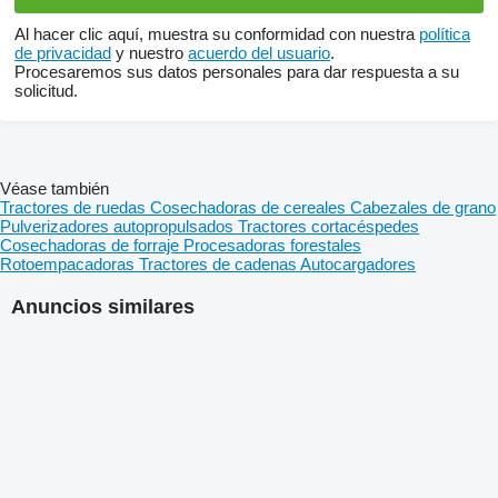
Al hacer clic aquí, muestra su conformidad con nuestra
política
de privacidad
y nuestro
acuerdo del usuario
.
Procesaremos sus datos personales para dar respuesta a su
solicitud.
Véase también
Tractores de ruedas
Cosechadoras de cereales
Cabezales de grano
Pulverizadores autopropulsados
Tractores cortacéspedes
Cosechadoras de forraje
Procesadoras forestales
Rotoempacadoras
Tractores de cadenas
Autocargadores
Anuncios similares