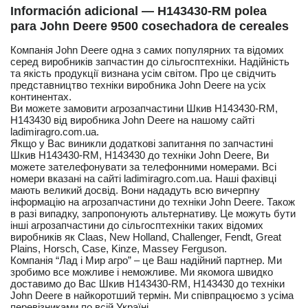
Información adicional — H143430-RM polea
para John Deere 9500 cosechadora de cereales
Компанія John Deere одна з самих популярних та відомих
серед виробників запчастин до сільгосптехніки. Надійність
та якість продукції визнана усім світом. Про це свідчить
представництво техніки виробника John Deere на усіх
континентах.
Ви можете замовити агрозапчастини Шкив H143430-RM,
H143430 від виробника John Deere на нашому сайті
ladimiragro.com.ua.
Якщо у Вас виникли додаткові запитання по запчастині
Шкив H143430-RM, H143430 до техніки John Deere, Ви
можете зателефонувати за телефонними номерами. Всі
номери вказані на сайті ladimiragro.com.ua. Наші фахівці
мають великий досвід. Вони нададуть всю вичерпну
інформацію на агрозапчастини до техніки John Deere. Також
в разі випадку, запропонують альтернативу. Це можуть бути
інші агрозапчастини до сільгосптехніки таких відомих
виробників як Claas, New Holland, Challenger, Fendt, Great
Plains, Horsch, Case, Kinze, Massey Ferguson.
Компанія “Лад і Мир агро” – це Ваш надійний партнер. Ми
зробимо все можливе і неможливе. Ми якомога швидко
доставимо до Вас Шкив H143430-RM, H143430 до техніки
John Deere в найкоротший термін. Ми співпрацюємо з усіма
перевізниками по всій Україні.