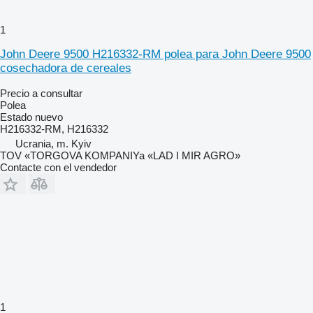
1
John Deere 9500 H216332-RM polea para John Deere 9500
cosechadora de cereales
Precio a consultar
Polea
Estado
nuevo
H216332-RM, H216332
Ucrania, m. Kyiv
TOV «TORGOVA KOMPANIYa «LAD I MIR AGRO»
Contacte con el vendedor
1