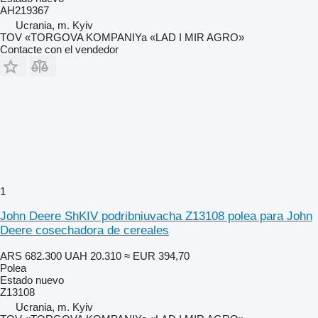
AH219367
Ucrania, m. Kyiv
TOV «TORGOVA KOMPANIYa «LAD I MIR AGRO»
Contacte con el vendedor
1
John Deere ShKIV podribniuvacha Z13108 polea para John
Deere cosechadora de cereales
ARS 682.300
UAH 20.310
≈ EUR 394,70
Polea
Estado
nuevo
Z13108
Ucrania, m. Kyiv