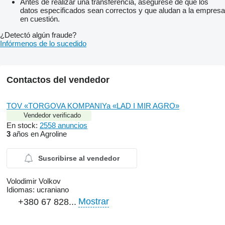
Antes de realizar una transferencia, asegúrese de que los
datos especificados sean correctos y que aludan a la empresa
en cuestión.
¿Detectó algún fraude?
Infórmenos de lo sucedido
Contactos del vendedor
TOV «TORGOVA KOMPANIYa «LAD I MIR AGRO»
Vendedor verificado
En stock:
2558 anuncios
3
años en Agroline
Suscribirse al vendedor
Volodimir Volkov
Idiomas:
ucraniano
Mostrar
+380 67 828...