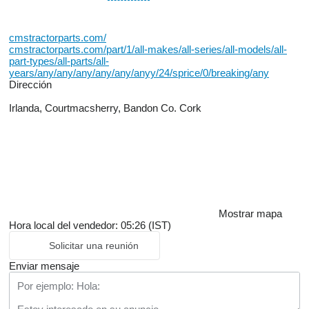
cmstractorparts.com/
cmstractorparts.com/part/1/all-makes/all-series/all-models/all-
part-types/all-parts/all-
years/any/any/any/any/any/anyy/24/sprice/0/breaking/any
Dirección
Irlanda, Courtmacsherry, Bandon Co. Cork
Mostrar mapa
Hora local del vendedor: 05:26 (IST)
Solicitar una reunión
Enviar mensaje