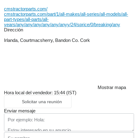
cmstractorparts.com/
cmstractorparts.com/part/1/all-makes/all-series/all-models/all-
part-types/all-parts/all-
years/any/any/any/any/any/anyy/24/sprice/0/breaking/any
Dirección
Irlanda, Courtmacsherry, Bandon Co. Cork
Mostrar mapa
Hora local del vendedor: 15:44 (IST)
Solicitar una reunión
Enviar mensaje