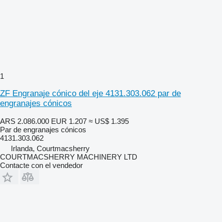
1
ZF Engranaje cónico del eje 4131.303.062 par de
engranajes cónicos
ARS 2.086.000
EUR 1.207
≈ US$ 1.395
Par de engranajes cónicos
4131.303.062
Irlanda, Courtmacsherry
COURTMACSHERRY MACHINERY LTD
Contacte con el vendedor