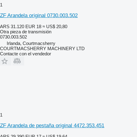
1
ZF Arandela original 0730.003.502
ARS 31.120
EUR 18
≈ US$ 20,80
Otra pieza de transmisión
0730.003.502
Irlanda, Courtmacsherry
COURTMACSHERRY MACHINERY LTD
Contacte con el vendedor
1
ZF Arandela de pestaña original 4472.353.451
ARS 29.390
EUR 17
≈ US$ 19,64