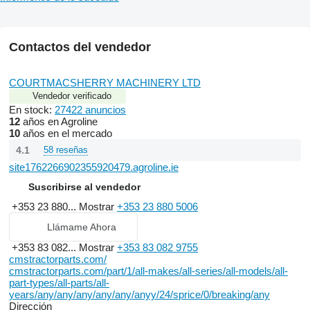
Contactos del vendedor
COURTMACSHERRY MACHINERY LTD
Vendedor verificado
En stock:
27422 anuncios
12
años en Agroline
10
años en el mercado
4.1
58 reseñas
site1762266902355920479.agroline.ie
Suscribirse al vendedor
+353 23 880...
Mostrar
+353 23 880 5006
Llámame Ahora
+353 83 082...
Mostrar
+353 83 082 9755
cmstractorparts.com/
cmstractorparts.com/part/1/all-makes/all-series/all-models/all-
part-types/all-parts/all-
years/any/any/any/any/any/anyy/24/sprice/0/breaking/any
Dirección