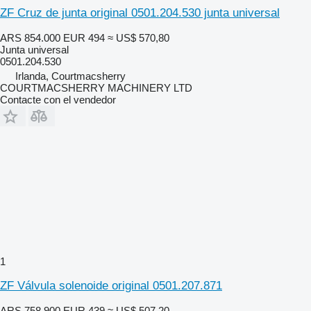
ZF Cruz de junta original 0501.204.530 junta universal
ARS 854.000
EUR 494
≈ US$ 570,80
Junta universal
0501.204.530
Irlanda, Courtmacsherry
COURTMACSHERRY MACHINERY LTD
Contacte con el vendedor
1
ZF Válvula solenoide original 0501.207.871
ARS 758.900
EUR 439
≈ US$ 507,20