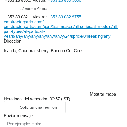
+353 23 880...
Mostrar
+353 23 880 5006
Llámame Ahora
+353 83 082...
Mostrar
+353 83 082 9755
cmstractorparts.com/
cmstractorparts.com/part/1/all-makes/all-series/all-models/all-
part-types/all-parts/all-
years/any/any/any/any/any/anyy/24/sprice/0/breaking/any
Dirección
Irlanda, Courtmacsherry, Bandon Co. Cork
Mostrar mapa
Hora local del vendedor: 00:57 (IST)
Solicitar una reunión
Enviar mensaje