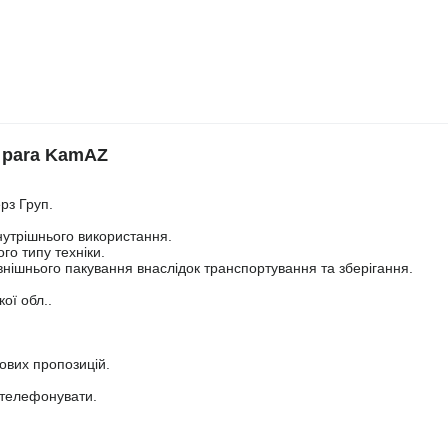
r para KamAZ
рз Груп.
нутрішнього використання.
го типу техніки.
нішнього пакування внаслідок транспортування та зберігання.
ої обл..
нових пропозицій.
ателефонувати.