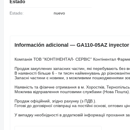
Estado
Estado:
nuevo
Información adicional — GA110-05AZ inyecto
Компанія ТОВ ''КОНТІНЕНТАЛ- СЕРВІС'' Контінентал Фарме
Продаж закуплених запасних частин, які перебувають без в
В наявності більше 6 - ти тисяч найменувань до різноманітно
Запасні частини є новими, з можливими пошкодженнями зов
Наявність та фізичне отримання в м. Хоростків, Тернопільськ
Можлива відправлення поштовими службами (Нова Пошта).
Продаж офіційний, згідно рахунку (з ПДВ.).
Готові до договірної співпраці на постійні основі, оптових ці
У випадку необхідності в додатковій інформації прохання з