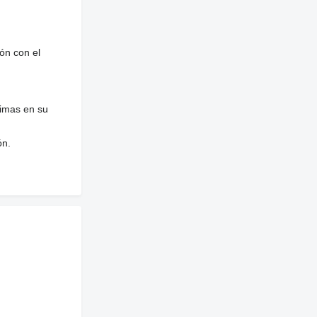
ón con el
nimas en su
ón.