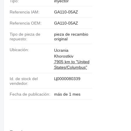
Tipo:
inyector
Referencia IAM:
GA110-05AZ
Referencia OEM:
GA110-05AZ
Tipo de pieza de
pieza de recambio
repuesto:
original
Ubicación:
Ucrania
Khorostkiv
7905 km to "United
States/Columbus"
Id. de stock del
Ц0000080339
vendedor:
Fecha de publicación:
más de 1 mes