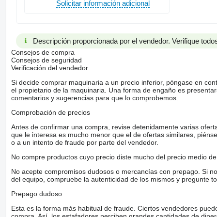
Solicitar información adicional
Descripción proporcionada por el vendedor. Verifique todos
Consejos de compra
Consejos de seguridad
Verificación del vendedor
Si decide comprar maquinaria a un precio inferior, póngase en con
el propietario de la maquinaria. Una forma de engaño es present
comentarios y sugerencias para que lo comprobemos.
Comprobación de precios
Antes de confirmar una compra, revise detenidamente varias ofertas 
que le interesa es mucho menor que el de ofertas similares, piénsel
o a un intento de fraude por parte del vendedor.
No compre productos cuyo precio diste mucho del precio medio de 
No acepte compromisos dudosos o mercancías con prepago. Si no lo 
del equipo, compruebe la autenticidad de los mismos y pregunte to
Prepago dudoso
Esta es la forma más habitual de fraude. Ciertos vendedores pued
compra. Así, los estafadores perciben grandes cantidades de diner