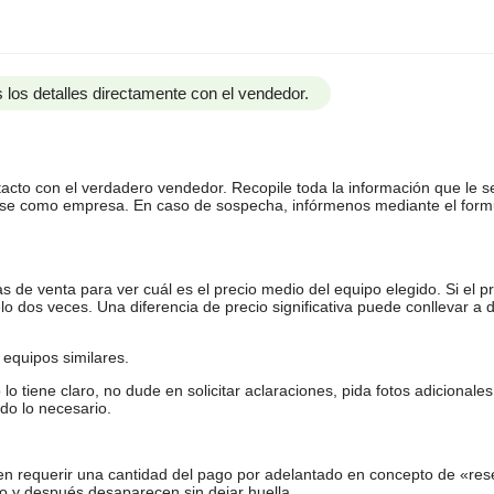
 los detalles directamente con el vendedor.
tacto con el verdadero vendedor. Recopile toda la información que le s
arse como empresa. En caso de sospecha, infórmenos mediante el form
de venta para ver cuál es el precio medio del equipo elegido. Si el pr
o dos veces. Una diferencia de precio significativa puede conllevar a 
equipos similares.
tiene claro, no dude en solicitar aclaraciones, pida fotos adicional
do lo necesario.
en requerir una cantidad del pago por adelantado en concepto de «res
o y después desaparecen sin dejar huella.