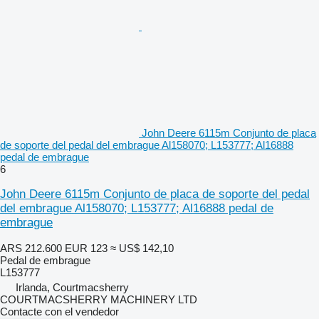
John Deere 6115m Conjunto de placa
de soporte del pedal del embrague Al158070; L153777; Al16888
pedal de embrague
6
John Deere 6115m Conjunto de placa de soporte del pedal
del embrague Al158070; L153777; Al16888 pedal de
embrague
ARS 212.600
EUR 123
≈ US$ 142,10
Pedal de embrague
L153777
Irlanda, Courtmacsherry
COURTMACSHERRY MACHINERY LTD
Contacte con el vendedor