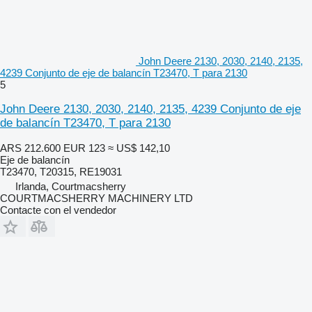
John Deere 2130, 2030, 2140, 2135,
4239 Conjunto de eje de balancín T23470, T para 2130
5
John Deere 2130, 2030, 2140, 2135, 4239 Conjunto de eje
de balancín T23470, T para 2130
ARS 212.600
EUR 123
≈ US$ 142,10
Eje de balancín
T23470, T20315, RE19031
Irlanda, Courtmacsherry
COURTMACSHERRY MACHINERY LTD
Contacte con el vendedor