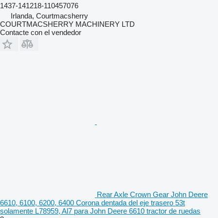
1437-141218-110457076
Irlanda, Courtmacsherry
COURTMACSHERRY MACHINERY LTD
Contacte con el vendedor
Rear Axle Crown Gear John Deere
6610, 6100, 6200, 6400 Corona dentada del eje trasero 53t
solamente L78959, Al7 para John Deere 6610 tractor de ruedas