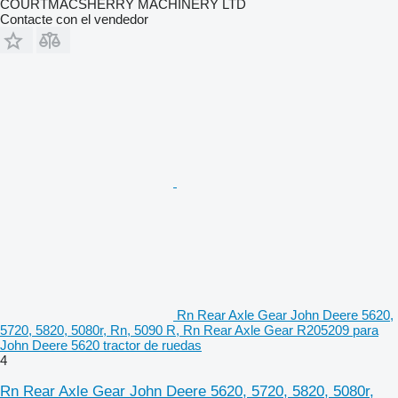
COURTMACSHERRY MACHINERY LTD
Contacte con el vendedor
Rn Rear Axle Gear John Deere 5620,
5720, 5820, 5080r, Rn, 5090 R, Rn Rear Axle Gear R205209 para
John Deere 5620 tractor de ruedas
4
Rn Rear Axle Gear John Deere 5620, 5720, 5820, 5080r,