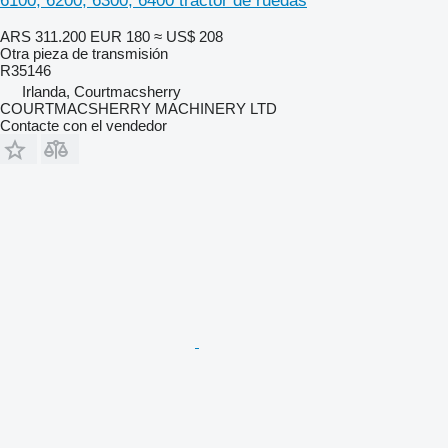
6100, 6200, 6300, 6400 tractor de ruedas
ARS 311.200
EUR 180
≈ US$ 208
Otra pieza de transmisión
R35146
Irlanda, Courtmacsherry
COURTMACSHERRY MACHINERY LTD
Contacte con el vendedor