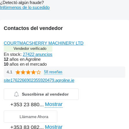
¿Detectó algún fraude?
Infórmenos de lo sucedido
Contactos del vendedor
COURTMACSHERRY MACHINERY LTD
Vendedor verificado
En stock:
27422 anuncios
12
años en Agroline
10
años en el mercado
4.1
58 reseñas
site1762266902355920479.agroline.ie
Suscribirse al vendedor
Mostrar
+353 23 880...
Llámame Ahora
Mostrar
+353 83 082...