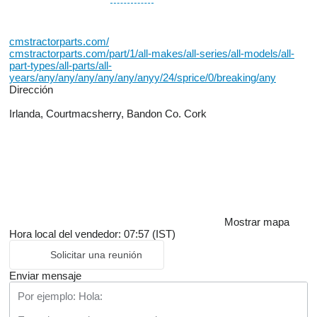
cmstractorparts.com/
cmstractorparts.com/part/1/all-makes/all-series/all-models/all-
part-types/all-parts/all-
years/any/any/any/any/any/anyy/24/sprice/0/breaking/any
Dirección
Irlanda, Courtmacsherry, Bandon Co. Cork
Mostrar mapa
Hora local del vendedor: 07:57 (IST)
Solicitar una reunión
Enviar mensaje