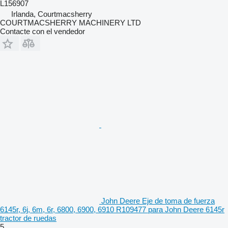
L156907
Irlanda, Courtmacsherry
COURTMACSHERRY MACHINERY LTD
Contacte con el vendedor
John Deere Eje de toma de fuerza
6145r, 6j, 6m, 6r, 6800, 6900, 6910 R109477 para John Deere 6145r
tractor de ruedas
5