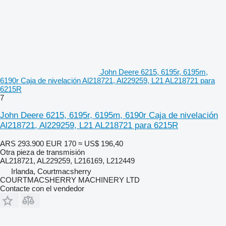
John Deere 6215, 6195r, 6195m,
6190r Caja de nivelación Al218721, Al229259, L21 AL218721 para
6215R
7
John Deere 6215, 6195r, 6195m, 6190r Caja de nivelación
Al218721, Al229259, L21 AL218721 para 6215R
ARS 293.900
EUR 170
≈ US$ 196,40
Otra pieza de transmisión
AL218721, AL229259, L216169, L212449
Irlanda, Courtmacsherry
COURTMACSHERRY MACHINERY LTD
Contacte con el vendedor