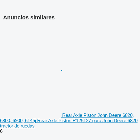
Anuncios similares
Rear Axle Piston John Deere 6820,
6800, 6900, 6145j Rear Axle Piston R125127 para John Deere 6820
tractor de ruedas
6