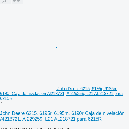
John Deere 6215, 6195r, 6195m,
6190r Caja de nivelación Al218721, Al229259, L21 AL218721 para
6215R
7
John Deere 6215, 6195r, 6195m, 6190r Caja de nivelación
Al218721, Al229259, L21 AL218721 para 6215R