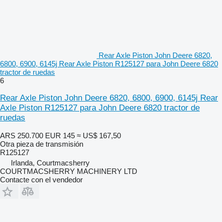
Rear Axle Piston John Deere 6820,
6800, 6900, 6145j Rear Axle Piston R125127 para John Deere 6820
tractor de ruedas
6
Rear Axle Piston John Deere 6820, 6800, 6900, 6145j Rear
Axle Piston R125127 para John Deere 6820 tractor de
ruedas
ARS 250.700
EUR 145
≈ US$ 167,50
Otra pieza de transmisión
R125127
Irlanda, Courtmacsherry
COURTMACSHERRY MACHINERY LTD
Contacte con el vendedor