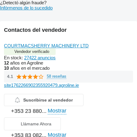
¿Detectó algún fraude?
Infórmenos de lo sucedido
Contactos del vendedor
COURTMACSHERRY MACHINERY LTD
Vendedor verificado
En stock:
27422 anuncios
12
años en Agroline
10
años en el mercado
4.1
58 reseñas
site1762266902355920479.agroline.ie
Suscribirse al vendedor
Mostrar
+353 23 880...
Llámame Ahora
Mostrar
+353 83 082...