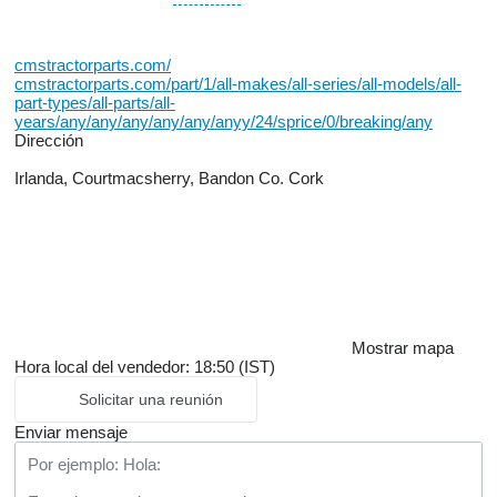
cmstractorparts.com/
cmstractorparts.com/part/1/all-makes/all-series/all-models/all-
part-types/all-parts/all-
years/any/any/any/any/any/anyy/24/sprice/0/breaking/any
Dirección
Irlanda, Courtmacsherry, Bandon Co. Cork
Mostrar mapa
Hora local del vendedor: 18:50 (IST)
Solicitar una reunión
Enviar mensaje