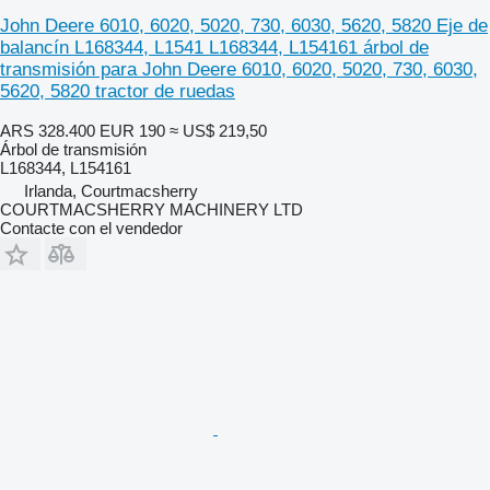
John Deere 6010, 6020, 5020, 730, 6030, 5620, 5820 Eje de
balancín L168344, L1541 L168344, L154161 árbol de
transmisión para John Deere 6010, 6020, 5020, 730, 6030,
5620, 5820 tractor de ruedas
ARS 328.400
EUR 190
≈ US$ 219,50
Árbol de transmisión
L168344, L154161
Irlanda, Courtmacsherry
COURTMACSHERRY MACHINERY LTD
Contacte con el vendedor