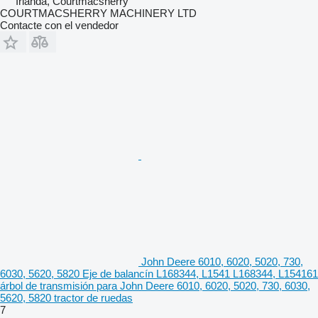
Irlanda, Courtmacsherry
COURTMACSHERRY MACHINERY LTD
Contacte con el vendedor
John Deere 6010, 6020, 5020, 730,
6030, 5620, 5820 Eje de balancín L168344, L1541 L168344, L154161
árbol de transmisión para John Deere 6010, 6020, 5020, 730, 6030,
5620, 5820 tractor de ruedas
7