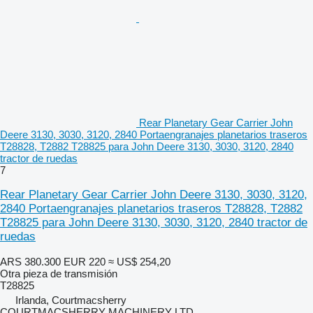
Rear Planetary Gear Carrier John
Deere 3130, 3030, 3120, 2840 Portaengranajes planetarios traseros
T28828, T2882 T28825 para John Deere 3130, 3030, 3120, 2840
tractor de ruedas
7
Rear Planetary Gear Carrier John Deere 3130, 3030, 3120,
2840 Portaengranajes planetarios traseros T28828, T2882
T28825 para John Deere 3130, 3030, 3120, 2840 tractor de
ruedas
ARS 380.300
EUR 220
≈ US$ 254,20
Otra pieza de transmisión
T28825
Irlanda, Courtmacsherry
COURTMACSHERRY MACHINERY LTD