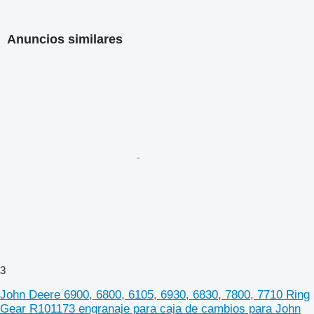
Anuncios similares
3
John Deere 6900, 6800, 6105, 6930, 6830, 7800, 7710 Ring
Gear R101173 engranaje para caja de cambios para John