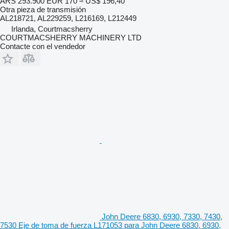
ARS 293.900
EUR 170
≈ US$ 196,40
Otra pieza de transmisión
AL218721, AL229259, L216169, L212449
Irlanda, Courtmacsherry
COURTMACSHERRY MACHINERY LTD
Contacte con el vendedor
John Deere 6830, 6930, 7330, 7430,
7530 Eje de toma de fuerza L171053 para John Deere 6830, 6930,