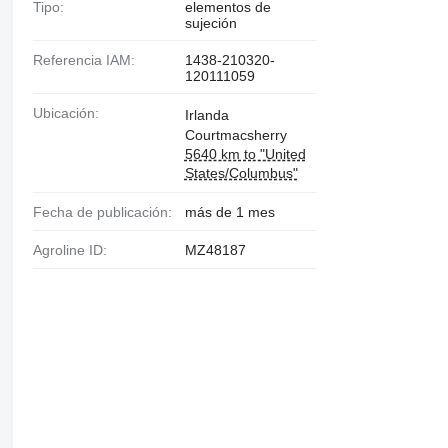
Tipo:
elementos de
sujeción
Referencia IAM:
1438-210320-
120111059
Ubicación:
Irlanda
Courtmacsherry
5640 km to "United
States/Columbus"
Fecha de publicación:
más de 1 mes
Agroline ID:
MZ48187