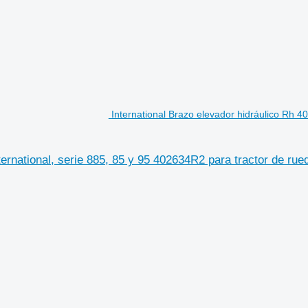
International Brazo elevador hidráulico Rh 4
ternational, serie 885, 85 y 95 402634R2 para tractor de rue