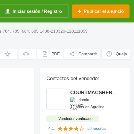
Iniciar sesión / Registro
Publicar el anuncio
ies 784, 785, 684, 685 1438-210320-120111059
PDF
Compartir
Queja
Contactos del vendedor
COURTMACSHERRY MACHINERY LTD
Irlanda
12 años en Agroline
Vendedor verificado
58 reseñas
4.1