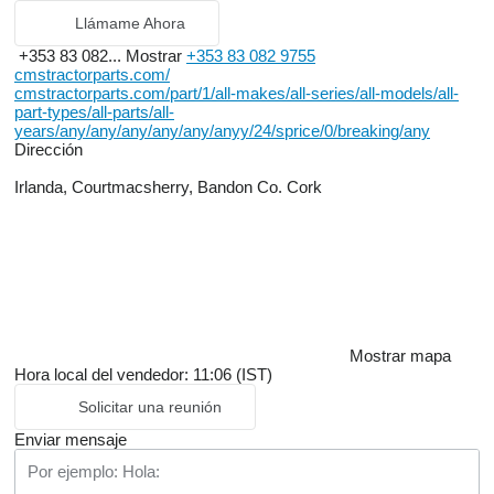
Llámame Ahora
+353 83 082...
Mostrar
+353 83 082 9755
cmstractorparts.com/
cmstractorparts.com/part/1/all-makes/all-series/all-models/all-
part-types/all-parts/all-
years/any/any/any/any/any/anyy/24/sprice/0/breaking/any
Dirección
Irlanda, Courtmacsherry, Bandon Co. Cork
Mostrar mapa
Hora local del vendedor: 11:06 (IST)
Solicitar una reunión
Enviar mensaje