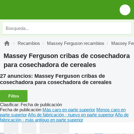
Recambios
Massey Ferguson recambios
Massey Fer
Massey Ferguson cribas de cosechadora
para cosechadora de cereales
27 anuncios:
Massey Ferguson cribas de
cosechadora para cosechadora de cereales
Filtro
Clasificar
:
Fecha de publicación
Fecha de publicación
Más caro en parte superior
Menos caro en
parte superior
Año de fabricación - nuevo en parte superior
Año de
fabricación - más antiguo en parte superior