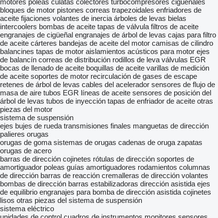
motores
poleas
culatas
colectores
turbocompresores
cigüeñales
bloques de motor
pistones
correas trapezoidales
enfriadores de
aceite
fijaciones
volantes de inercia
árboles de levas
bielas
intercoolers
bombas de aceite
tapas de válvula
filtros de aceite
engranajes de cigüeñal
engranajes de árbol de levas
cajas para filtro
de aceite
cárteres
bandejas de aceite del motor
camisas de cilindro
balancines
tapas de motor
aislamientos acústicos para motor
ejes
de balancín
correas de distribución
rodillos de leva
válvulas EGR
bocas de llenado de aceite
boquillas de aceite
varillas de medición
de aceite
soportes de motor
recirculación de gases de escape
retenes de árbol de levas
cables del acelerador
sensores de flujo de
masa de aire
tubos EGR
líneas de aceite
sensores de posición del
árbol de levas
tubos de inyección
tapas de enfriador de aceite
otras
piezas del motor
sistema de suspensión
ejes
bujes de rueda
transmisiones finales
manguetas de dirección
palieres
orugas
orugas de goma
sistemas de orugas
cadenas de oruga
zapatas
orugas de acero
barras de dirección
cojinetes
rótulas de dirección
soportes de
amortiguador
poleas guías
amortiguadores
rodamientos
columnas
de dirección
barras de reacción
cremalleras de dirección
volantes
bombas de dirección
barras estabilizadoras
dirección asistida
ejes
de equilibrio
engranajes para bomba de dirección asistida
cojinetes
lisos
otras piezas del sistema de suspensión
sistema eléctrico
unidades de control
cuadros de instrumentos
monitores
sensores