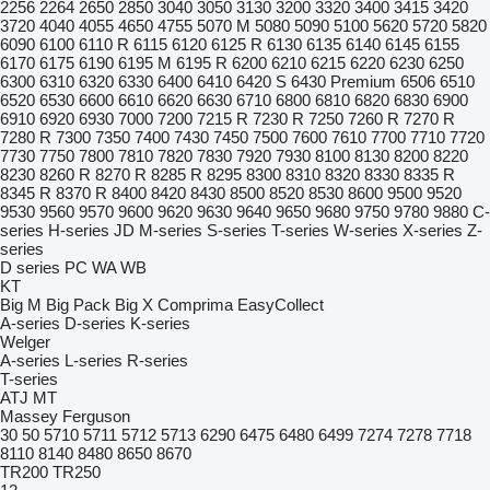
2256
2264
2650
2850
3040
3050
3130
3200
3320
3400
3415
3420
3720
4040
4055
4650
4755
5070 M
5080
5090
5100
5620
5720
5820
6090
6100
6110 R
6115
6120
6125 R
6130
6135
6140
6145
6155
6170
6175
6190
6195 M
6195 R
6200
6210
6215
6220
6230
6250
6300
6310
6320
6330
6400
6410
6420 S
6430 Premium
6506
6510
6520
6530
6600
6610
6620
6630
6710
6800
6810
6820
6830
6900
6910
6920
6930
7000
7200
7215 R
7230 R
7250
7260 R
7270 R
7280 R
7300
7350
7400
7430
7450
7500
7600
7610
7700
7710
7720
7730
7750
7800
7810
7820
7830
7920
7930
8100
8130
8200
8220
8230
8260 R
8270 R
8285 R
8295
8300
8310
8320
8330
8335 R
8345 R
8370 R
8400
8420
8430
8500
8520
8530
8600
9500
9520
9530
9560
9570
9600
9620
9630
9640
9650
9680
9750
9780
9880
C-
series
H-series
JD
M-series
S-series
T-series
W-series
X-series
Z-
series
D series
PC
WA
WB
KT
Big M
Big Pack
Big X
Comprima
EasyCollect
A-series
D-series
K-series
Welger
A-series
L-series
R-series
T-series
ATJ
MT
Massey Ferguson
30
50
5710
5711
5712
5713
6290
6475
6480
6499
7274
7278
7718
8110
8140
8480
8650
8670
TR200
TR250