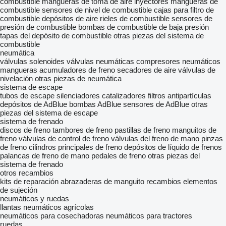
combustible
mangueras de toma de aire
inyectores
mangueras de
combustible
sensores de nivel de combustible
cajas para filtro de
combustible
depósitos de aire
rieles de combustible
sensores de
presión de combustible
bombas de combustible de baja presión
tapas del depósito de combustible
otras piezas del sistema de
combustible
neumática
válvulas solenoides
válvulas neumáticas
compresores neumáticos
mangueras
acumuladores de freno
secadores de aire
válvulas de
nivelación
otras piezas de neumática
sistema de escape
tubos de escape
silenciadores
catalizadores
filtros antipartículas
depósitos de AdBlue
bombas AdBlue
sensores de AdBlue
otras
piezas del sistema de escape
sistema de frenado
discos de freno
tambores de freno
pastillas de freno
manguitos de
freno
válvulas de control de freno
válvulas del freno de mano
pinzas
de freno
cilindros principales de freno
depósitos de líquido de frenos
palancas de freno de mano
pedales de freno
otras piezas del
sistema de frenado
otros recambios
kits de reparación
abrazaderas de manguito
recambios
elementos
de sujeción
neumáticos y ruedas
llantas
neumáticos agrícolas
neumáticos para cosechadoras
neumáticos para tractores
ruedas