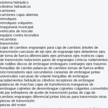
sistema hidráulico
cilindros hidráulicos
camiones
camiones cajas abiertas
remolques
remolques volquetes
maquinaria municipal
vehículos de rescate
equipos contra incendios
recambios
transmisión
cajas de cambios
engranajes para caja de cambios
árboles de
transmisión
carcasas de eje
ejes de engranaje
ejes delanteros
ejes
de toma de fuerza
diferenciales
ejes primarios
ejes motrices
cajas
de transmisión
reductores
pares de engranajes cónicos
rodamientos
de rodillos
discos de embrague
embragues
contraejes
ejes traseros
horquillas de cambio
palancas de cambios
tomas de fuerza
anillos
sincronizadores
ejes secundarios
canastas de embrague
juntas
universales
carcasas de volante
horquillas de embrague
acoplamientos hidráulicos
cilindros receptores de embrague
palancas de marchas
cajas de transferencia
mangueras de
embrague
cojinetes de desembrague
cojinetes colgantes
convertidor
de par
enfriadores de aceite de transmisión
juntas de caja de
cambios
engranajes diferencial
juntas tóricas para transmisión
otras
piezas de transmisión
piezas del motor