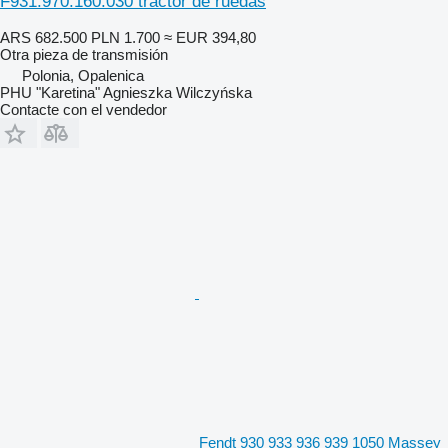
F931.970.160.030 tractor de ruedas
ARS 682.500
PLN 1.700
≈ EUR 394,80
Otra pieza de transmisión
Polonia, Opalenica
PHU "Karetina" Agnieszka Wilczyńska
Contacte con el vendedor
Fendt 930 933 936 939 1050 Massey