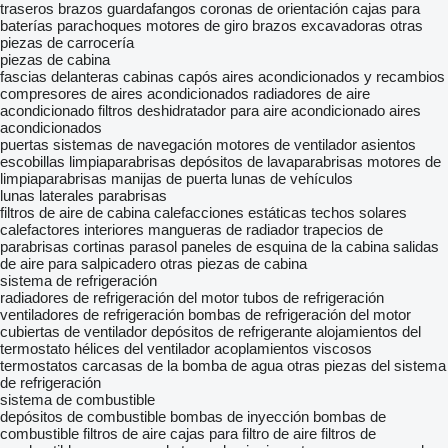
traseros
brazos
guardafangos
coronas de orientación
cajas para
baterías
parachoques
motores de giro
brazos excavadoras
otras
piezas de carrocería
piezas de cabina
fascias delanteras
cabinas
capós
aires acondicionados y recambios
compresores de aires acondicionados
radiadores de aire
acondicionado
filtros deshidratador para aire acondicionado
aires
acondicionados
puertas
sistemas de navegación
motores de ventilador
asientos
escobillas limpiaparabrisas
depósitos de lavaparabrisas
motores de
limpiaparabrisas
manijas de puerta
lunas de vehículos
lunas laterales
parabrisas
filtros de aire de cabina
calefacciones estáticas
techos solares
calefactores interiores
mangueras de radiador
trapecios de
parabrisas
cortinas parasol
paneles de esquina de la cabina
salidas
de aire para salpicadero
otras piezas de cabina
sistema de refrigeración
radiadores de refrigeración del motor
tubos de refrigeración
ventiladores de refrigeración
bombas de refrigeración del motor
cubiertas de ventilador
depósitos de refrigerante
alojamientos del
termostato
hélices del ventilador
acoplamientos viscosos
termostatos
carcasas de la bomba de agua
otras piezas del sistema
de refrigeración
sistema de combustible
depósitos de combustible
bombas de inyección
bombas de
combustible
filtros de aire
cajas para filtro de aire
filtros de