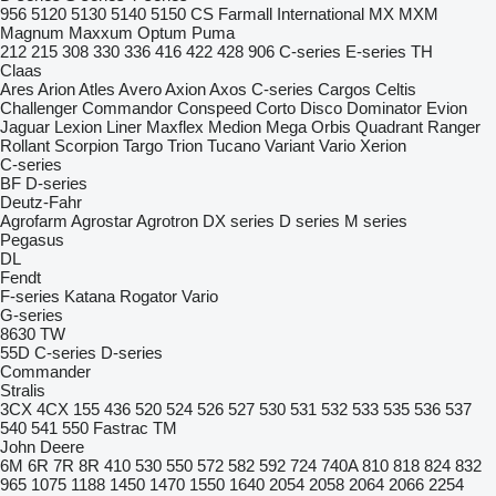
956
5120
5130
5140
5150
CS
Farmall
International
MX
MXM
Magnum
Maxxum
Optum
Puma
212
215
308
330
336
416
422
428
906
C-series
E-series
TH
Claas
Ares
Arion
Atles
Avero
Axion
Axos
C-series
Cargos
Celtis
Challenger
Commandor
Conspeed
Corto
Disco
Dominator
Evion
Jaguar
Lexion
Liner
Maxflex
Medion
Mega
Orbis
Quadrant
Ranger
Rollant
Scorpion
Targo
Trion
Tucano
Variant
Vario
Xerion
C-series
BF
D-series
Deutz-Fahr
Agrofarm
Agrostar
Agrotron
DX series
D series
M series
Pegasus
DL
Fendt
F-series
Katana
Rogator
Vario
G-series
8630
TW
55D
C-series
D-series
Commander
Stralis
3CX
4CX
155
436
520
524
526
527
530
531
532
533
535
536
537
540
541
550
Fastrac
TM
John Deere
6M
6R
7R
8R
410
530
550
572
582
592
724
740A
810
818
824
832
965
1075
1188
1450
1470
1550
1640
2054
2058
2064
2066
2254