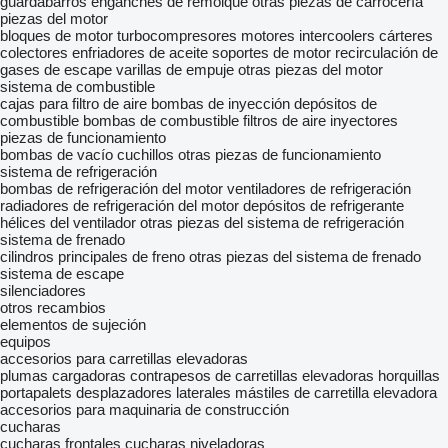
guardabarros
enganches de remolque
otras piezas de carrocería
piezas del motor
bloques de motor
turbocompresores
motores
intercoolers
cárteres
colectores
enfriadores de aceite
soportes de motor
recirculación de
gases de escape
varillas de empuje
otras piezas del motor
sistema de combustible
cajas para filtro de aire
bombas de inyección
depósitos de
combustible
bombas de combustible
filtros de aire
inyectores
piezas de funcionamiento
bombas de vacío
cuchillos
otras piezas de funcionamiento
sistema de refrigeración
bombas de refrigeración del motor
ventiladores de refrigeración
radiadores de refrigeración del motor
depósitos de refrigerante
hélices del ventilador
otras piezas del sistema de refrigeración
sistema de frenado
cilindros principales de freno
otras piezas del sistema de frenado
sistema de escape
silenciadores
otros recambios
elementos de sujeción
equipos
accesorios para carretillas elevadoras
plumas cargadoras
contrapesos de carretillas elevadoras
horquillas
portapalets
desplazadores laterales
mástiles de carretilla elevadora
accesorios para maquinaria de construcción
cucharas
cucharas frontales
cucharas niveladoras