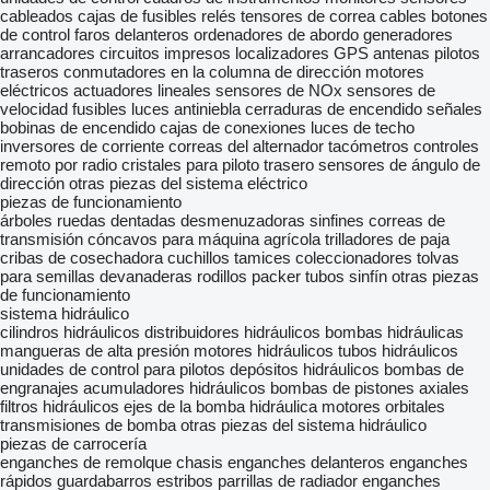
cableados
cajas de fusibles
relés
tensores de correa
cables
botones
de control
faros delanteros
ordenadores de abordo
generadores
arrancadores
circuitos impresos
localizadores GPS
antenas
pilotos
traseros
conmutadores en la columna de dirección
motores
eléctricos
actuadores lineales
sensores de NOx
sensores de
velocidad
fusibles
luces antiniebla
cerraduras de encendido
señales
bobinas de encendido
cajas de conexiones
luces de techo
inversores de corriente
correas del alternador
tacómetros
controles
remoto por radio
cristales para piloto trasero
sensores de ángulo de
dirección
otras piezas del sistema eléctrico
piezas de funcionamiento
árboles
ruedas dentadas
desmenuzadoras
sinfines
correas de
transmisión
cóncavos para máquina agrícola
trilladores de paja
cribas de cosechadora
cuchillos
tamices
coleccionadores
tolvas
para semillas
devanaderas
rodillos packer
tubos sinfín
otras piezas
de funcionamiento
sistema hidráulico
cilindros hidráulicos
distribuidores hidráulicos
bombas hidráulicas
mangueras de alta presión
motores hidráulicos
tubos hidráulicos
unidades de control para pilotos
depósitos hidráulicos
bombas de
engranajes
acumuladores hidráulicos
bombas de pistones axiales
filtros hidráulicos
ejes de la bomba hidráulica
motores orbitales
transmisiones de bomba
otras piezas del sistema hidráulico
piezas de carrocería
enganches de remolque
chasis
enganches delanteros
enganches
rápidos
guardabarros
estribos
parrillas de radiador
enganches