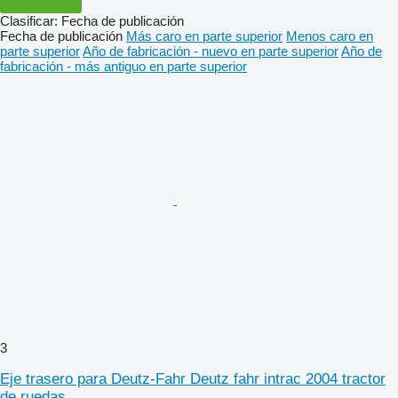
Clasificar
:
Fecha de publicación
Fecha de publicación
Más caro en parte superior
Menos caro en
parte superior
Año de fabricación - nuevo en parte superior
Año de
fabricación - más antiguo en parte superior
3
Eje trasero para Deutz-Fahr Deutz fahr intrac 2004 tractor
de ruedas