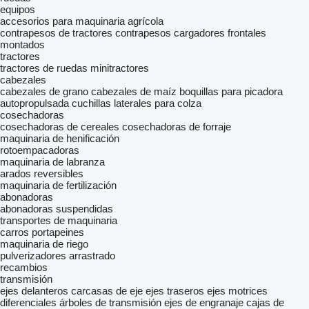
equipos
accesorios para maquinaria agrícola
contrapesos de tractores
contrapesos
cargadores frontales
montados
tractores
tractores de ruedas
minitractores
cabezales
cabezales de grano
cabezales de maíz
boquillas para picadora
autopropulsada
cuchillas laterales para colza
cosechadoras
cosechadoras de cereales
cosechadoras de forraje
maquinaria de henificación
rotoempacadoras
maquinaria de labranza
arados reversibles
maquinaria de fertilización
abonadoras
abonadoras suspendidas
transportes de maquinaria
carros portapeines
maquinaria de riego
pulverizadores arrastrado
recambios
transmisión
ejes delanteros
carcasas de eje
ejes traseros
ejes motrices
diferenciales
árboles de transmisión
ejes de engranaje
cajas de