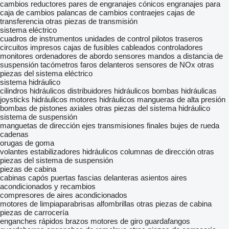
cambios
reductores
pares de engranajes cónicos
engranajes para
caja de cambios
palancas de cambios
contraejes
cajas de
transferencia
otras piezas de transmisión
sistema eléctrico
cuadros de instrumentos
unidades de control
pilotos traseros
circuitos impresos
cajas de fusibles
cableados
controladores
monitores
ordenadores de abordo
sensores
mandos a distancia de
suspensión
tacómetros
faros delanteros
sensores de NOx
otras
piezas del sistema eléctrico
sistema hidráulico
cilindros hidráulicos
distribuidores hidráulicos
bombas hidráulicas
joysticks hidráulicos
motores hidráulicos
mangueras de alta presión
bombas de pistones axiales
otras piezas del sistema hidráulico
sistema de suspensión
manguetas de dirección
ejes
transmisiones finales
bujes de rueda
cadenas
orugas de goma
volantes
estabilizadores hidráulicos
columnas de dirección
otras
piezas del sistema de suspensión
piezas de cabina
cabinas
capós
puertas
fascias delanteras
asientos
aires
acondicionados y recambios
compresores de aires acondicionados
motores de limpiaparabrisas
alfombrillas
otras piezas de cabina
piezas de carrocería
enganches rápidos
brazos
motores de giro
guardafangos