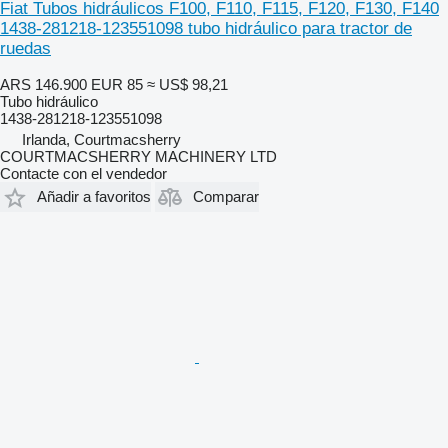
Fiat Tubos hidráulicos F100, F110, F115, F120, F130, F140
1438-281218-123551098 tubo hidráulico para tractor de
ruedas
ARS 146.900
EUR 85
≈ US$ 98,21
Tubo hidráulico
1438-281218-123551098
Irlanda, Courtmacsherry
COURTMACSHERRY MACHINERY LTD
Contacte con el vendedor
Añadir a favoritos
Comparar