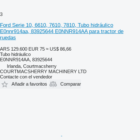
3
Ford Serie 10, 6610, 7610, 7810, Tubo hidráulico
E0nnr914aa, 83925644 E0NNR914AA para tractor de
ruedas
ARS 129.600
EUR 75
≈ US$ 86,66
Tubo hidráulico
E0NNR914AA, 83925644
Irlanda, Courtmacsherry
COURTMACSHERRY MACHINERY LTD
Contacte con el vendedor
Añadir a favoritos
Comparar