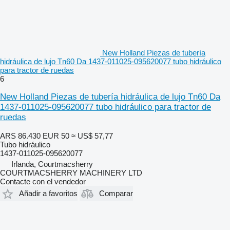
New Holland Piezas de tubería
hidráulica de lujo Tn60 Da 1437-011025-095620077 tubo hidráulico
para tractor de ruedas
6
New Holland Piezas de tubería hidráulica de lujo Tn60 Da
1437-011025-095620077 tubo hidráulico para tractor de
ruedas
ARS 86.430
EUR 50
≈ US$ 57,77
Tubo hidráulico
1437-011025-095620077
Irlanda, Courtmacsherry
COURTMACSHERRY MACHINERY LTD
Contacte con el vendedor
Añadir a favoritos
Comparar