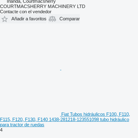
Irlanda, Courtmacsherry
COURTMACSHERRY MACHINERY LTD
Contacte con el vendedor
Añadir a favoritos
Comparar
Fiat Tubos hidráulicos F100, F110,
F115, F120, F130, F140 1438-281218-123551098 tubo hidráulico
para tractor de ruedas
4