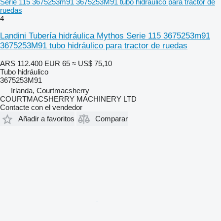
Serie 115 3675253m91 3675253M91 tubo hidráulico para tractor de
ruedas
4
Landini Tubería hidráulica Mythos Serie 115 3675253m91
3675253M91 tubo hidráulico para tractor de ruedas
ARS 112.400
EUR 65
≈ US$ 75,10
Tubo hidráulico
3675253M91
Irlanda, Courtmacsherry
COURTMACSHERRY MACHINERY LTD
Contacte con el vendedor
Añadir a favoritos
Comparar