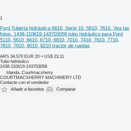
1
Ford Tubería hidráulica 6610, Serie 10, 5610, 7610. Vea las
fotos. 1438-110619-143703058 tubo hidráulico para Ford
5110, 5610, 6610, 6710, 6810, 7010, 7410, 7610, 7710,
7810, 7910, 8010, 8210 tractor de ruedas
ARS 34.570
EUR 20
≈ US$ 23,11
Tubo hidráulico
1438-110619-143703058
Irlanda, Courtmacsherry
COURTMACSHERRY MACHINERY LTD
Contacte con el vendedor
Añadir a favoritos
Comparar