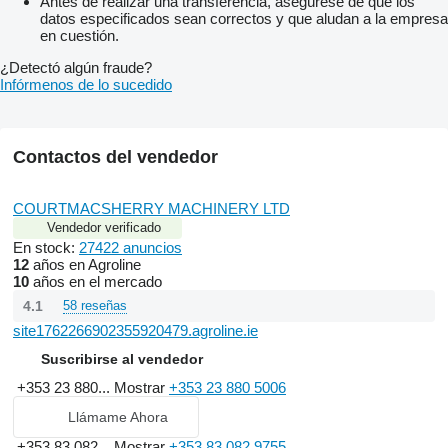
Antes de realizar una transferencia, asegúrese de que los
datos especificados sean correctos y que aludan a la empresa
en cuestión.
¿Detectó algún fraude?
Infórmenos de lo sucedido
Contactos del vendedor
COURTMACSHERRY MACHINERY LTD
Vendedor verificado
En stock:
27422 anuncios
12
años en Agroline
10
años en el mercado
4.1
58 reseñas
site1762266902355920479.agroline.ie
Suscribirse al vendedor
+353 23 880...
Mostrar
+353 23 880 5006
Llámame Ahora
+353 83 082...
Mostrar
+353 83 082 9755