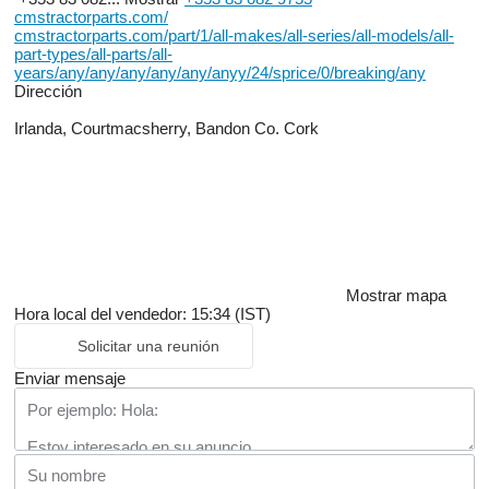
cmstractorparts.com/
cmstractorparts.com/part/1/all-makes/all-series/all-models/all-
part-types/all-parts/all-
years/any/any/any/any/any/anyy/24/sprice/0/breaking/any
Dirección
Irlanda, Courtmacsherry, Bandon Co. Cork
Mostrar mapa
Hora local del vendedor: 15:34 (IST)
Solicitar una reunión
Enviar mensaje