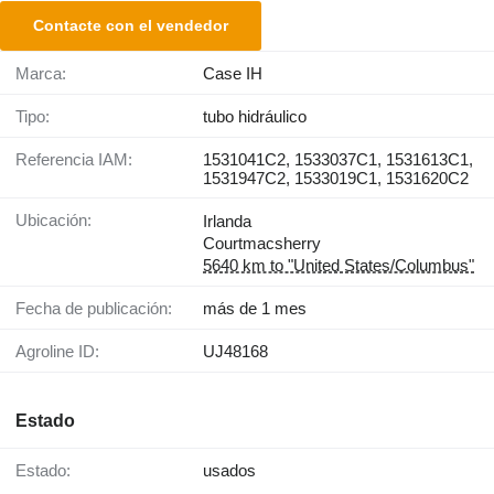
Contacte con el vendedor
Marca:
Case IH
Tipo:
tubo hidráulico
Referencia IAM:
1531041C2, 1533037C1, 1531613C1,
1531947C2, 1533019C1, 1531620C2
Ubicación:
Irlanda
Courtmacsherry
5640 km to "United States/Columbus"
Fecha de publicación:
más de 1 mes
Agroline ID:
UJ48168
Estado
Estado:
usados