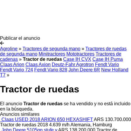
Publicar el anuncio
Agroline
»
Tractores de segunda mano
»
Tractores de ruedas
de segunda mano
Minitractores
Mototractores
Tractores de
cadenas
»
Tractor de ruedas
Case IH CVX
Case IH Puma
Claas Arion
Claas Axion
Deutz-Fahr Agrotron
Fendt Vario
Fendt Vario 724
Fendt Vario 828
John Deere 6R
New Holland
T7
»
Tractor de ruedas
El anuncio
Tractor de ruedas
se ha vendido y no está incluido
en la búsqueda.
Anuncios similares
Claas USED 2018 ARION 650 HEXASHIFT
ARS 130.700.000
Tractor de ruedas
2018
4.639 m/h
Alemania, Hamburg
John Deere 5105gn stufe v
ARS 138.200.000
Tractor de