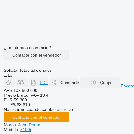
¿Le interesa el anuncio?
Contacte con el vendedor
Solicitar fotos adicionales
1/16
PDF
Compartir
Queja
Faceb
ARS 102.600.000
Precio bruto, IVA – 19%
EUR 59.380
≈ US$ 68.610
Notificarme cuando cambie el precio
Contacte con el vendedor
Marca:
John Deere
Modelo:
5100r