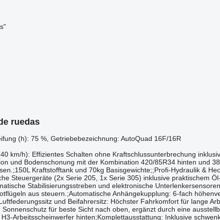
s"
 de ruedas
​‌​‌(v): 380/70r24, Zustand-Bereifung (v): 85 %, Zustand-Bereifung (h): 75 %, Getriebebezeichnung: AutoQuad 16F/16R
​​​​​​​​​​‌‌‌​​​​​​​​​​​​​‌‌​‌‌‌‌​​​​​​​​​‌‌​‌‌‌‌​​​​​​​​​‌‌​‌‌​​Antrieb & Fahrwerk;AutoQuad 16F/16R Getriebe (40 km/h): Effizientes
ion und Bodenschonung mit der Kombination 420/85R34 hinten und 380/7
sen.;150L Kraftstofftank und 70kg Basisgewichte;;Profi-Hydraulik & H
che Steuergeräte (2x Serie 205, 1x Serie 305) inklusive praktischem Öl
tomatische Stabilisierungsstreben und elektronische Unterlenkersenso
flügeln aus steuern.;Automatische Anhängekupplung: 6-fach höhenverst
uftfederungssitz und Beifahrersitz: Höchster Fahrkomfort für lange Ar
 Sonnenschutz für beste Sicht nach oben, ergänzt durch eine ausstellb
H3-Arbeitsscheinwerfer hinten;Komplettausstattung: Inklusive schwenkb