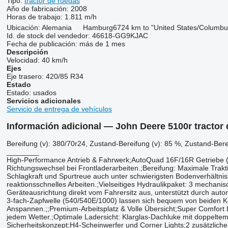
Tipo:
tractor de ruedas
Año de fabricación:
2008
Horas de trabajo:
1.811 m/h
Ubicación:
Alemania
Hamburg
6724 km to "United States/Columbu
Id. de stock del vendedor:
46618-GG9KJAC
Fecha de publicación:
más de 1 mes
Descripción
Velocidad:
40 km/h
Ejes
Eje trasero:
420/85 R34
Estado
Estado:
usados
Servicios adicionales
Servicio de entrega de vehículos
Información adicional — John Deere 5100r tractor
Bereifung ​​​​​​​​​‌‌​​​​‌​​​​​​​​​‌‌‌​‌​‌​​​​​​​​​‌‌‌​‌​​​​​​​​​​​‌‌​‌‌‌‌​​​​​​​​​‌‌​‌‌​​​​​​​​​​​‌‌​‌​​‌​​​​​​​​​‌‌​‌‌‌​​​​​​​​​​‌‌​
________
High-Performance ​​​​​​​​​‌‌‌​‌​​​​​​​​​​​‌‌‌​​‌​​​​​​​​​​‌‌​​​​‌​​​​​​​​​‌‌​‌​‌‌​​​​​​​​​‌‌‌​‌​​​​​​​​​​​‌‌​‌‌‌‌​​​​​​​​​‌‌‌​​‌
Richtungswechsel bei Frontladerarbeiten.;Bereifung: Maximale Trakt
Schlagkraft und Spurtreue auch unter schwierigsten Bodenverhältnis
reaktionsschnelles Arbeiten.;Vielseitiges Hydraulikpaket: 3 mechanis
Geräteausrichtung direkt vom Fahrersitz aus, unterstützt durch au
3-fach-Zapfwelle (540/540E/1000) lassen sich bequem von beiden Kot
Anspannen.;;Premium-Arbeitsplatz & Volle Übersicht;Super Comfort L
jedem Wetter.;Optimale Ladersicht: Klarglas-Dachluke mit doppeltem
Sicherheitskonzept;H4-Scheinwerfer und Corner Lights;2 zusätzliche 