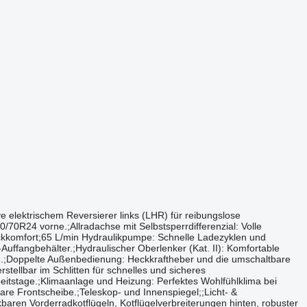
 Schalten ohne Kraftschlussunterbrechung inklusive elektrischem Reversierer links (LHR) für reibungslose
0R24 vorne.;Allradachse mit Selbstsperrdifferenzial: Volle
eckkomfort;65 L/min Hydraulikpumpe: Schnelle Ladezyklen und
-Auffangbehälter.;Hydraulischer Oberlenker (Kat. II): Komfortable
ren.;Doppelte Außenbedienung: Heckkraftheber und die umschaltbare
ellbar im Schlitten für schnelles und sicheres
beitstage.;Klimaanlage und Heizung: Perfektes Wohlfühlklima bei
are Frontscheibe.;Teleskop- und Innenspiegel;;Licht- &
aren Vorderradkotflügeln, Kotflügelverbreiterungen hinten, robuster