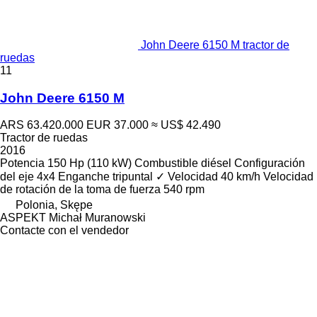
John Deere 6150 M tractor de
ruedas
11
John Deere 6150 M
ARS 63.420.000
EUR 37.000
≈ US$ 42.490
Tractor de ruedas
2016
Potencia
150 Hp (110 kW)
Combustible
diésel
Configuración
del eje
4x4
Enganche tripuntal
✓
Velocidad
40 km/h
Velocidad
de rotación de la toma de fuerza
540 rpm
Polonia, Skępe
ASPEKT Michał Muranowski
Contacte con el vendedor