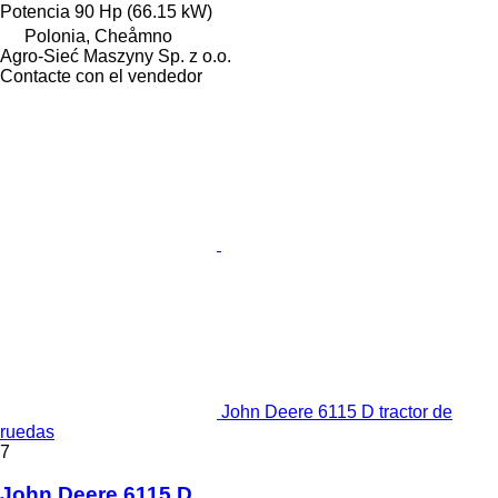
Potencia
90 Hp (66.15 kW)
Polonia, Cheåmno
Agro-Sieć Maszyny Sp. z o.o.
Contacte con el vendedor
John Deere 6115 D tractor de
ruedas
7
John Deere 6115 D