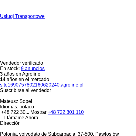
Usługi Transportowe
Vendedor verificado
En stock:
9 anuncios
3
años en Agroline
14
años en el mercado
site1690757802160620240.agroline.pl
Suscribirse al vendedor
Mateusz Sopel
Idiomas:
polaco
+48 722 30...
Mostrar
+48 722 301 110
Llámame Ahora
Dirección
Polonia, voivodato de Subcarpacia, 37-500, Pawłosiów