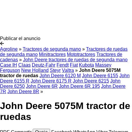
Publicar el anuncio
Agroline
»
Tractores de segunda mano
»
Tractores de ruedas
de segunda mano
Minitractores
Mototractores
Tractores de
cadenas
»
John Deere tractores de ruedas de segunda mano
Case IH
Claas
Deutz-Fahr
Fendt
Fiat
Kubota
Massey
Ferguson
New Holland
Steyr
Valtra
»
John Deere 5075M
tractor de ruedas
John Deere 6120 M
John Deere 6155
John
Deere 6155 R
John Deere 6175 R
John Deere 6215
John
Deere 6250
John Deere 6R
John Deere 6R 195
John Deere
7R
John Deere 8R
»
John Deere 5075M tractor de
ruedas