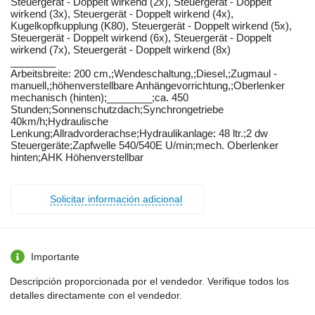
Steuergerät - Doppelt wirkend (2x), Steuergerät - Doppelt
wirkend (3x), Steuergerät - Doppelt wirkend (4x),
Kugelkopfkupplung (K80), Steuergerät - Doppelt wirkend (5x),
Steuergerät - Doppelt wirkend (6x), Steuergerät - Doppelt
wirkend (7x), Steuergerät - Doppelt wirkend (8x)
________
Arbeitsbreite: ​​​​​​​​​‌‌‌​‌​​​​​​​​​​​‌‌‌​​‌​​​​​​​​​​‌‌​​​​‌​​​​​​​​​‌‌​‌​‌‌​​​​​​​​​‌‌‌​‌​​​​​​​​​​​‌‌​‌‌‌‌​​​​​​​​​‌‌‌​​‌​​​​​​​​​​‌‌‌​​​​​​​​​​​​​‌‌​‌‌‌‌​​​​​​​​​‌‌​‌‌‌‌​​​​​​​​​‌‌​‌‌​​200 cm,;Wendeschaltung,;Diesel,;Zugmaul -
manuell,;höhenverstellbare Anhängevorrichtung,;Oberlenker
mechanisch (hinten);________;ca. 450
Stunden;Sonnenschutzdach;Synchrongetriebe
40km/h;Hydraulische
Lenkung;Allradvorderachse;Hydraulikanlage: 48 ltr.;2 dw
Steuergeräte;Zapfwelle 540/540E U/min;mech. Oberlenker
hinten;AHK Höhenverstellbar
Solicitar información adicional
Importante
Descripción proporcionada por el vendedor. Verifique todos los
detalles directamente con el vendedor.