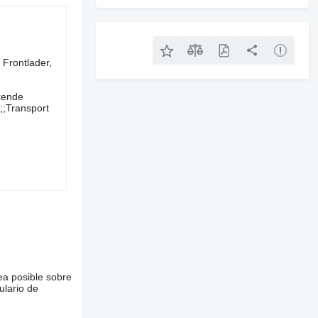
uftbremse, Frontlader,
rkende
;;Transport
ea posible sobre
ulario de