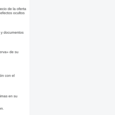
ecio de la oferta
defectos ocultos
es y documentos
erva» de su
ón con el
nimas en su
ón.