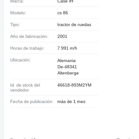
Marca:
Case IH
Modelo:
cs 86
Tipo:
tractor de ruedas
Año de fabricación:
2001
Horas de trabajo:
7.991 m/h
Ubicación:
Alemania
De-48341
Altenberge
Id. de stock del
46618-893M2YM
vendedor:
Fecha de publicación:
más de 1 mes