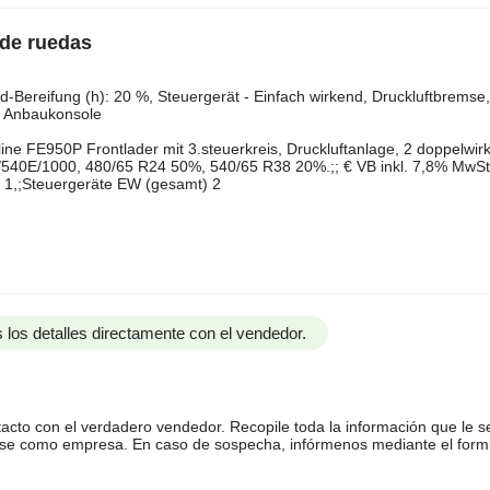
 de ruedas
​‌‌‌​​​​​​​​​​‌‌​​‌​‌(v): 480/65 r24, Zustand-Bereifung (v): 50 %, Zustand-Bereifung (h): 20 %, Steuergerät - Einfach wirkend, Druckl
), Anbaukonsole
line FE950P Frontlader mit 3.steuerkreis, Druckluftanlage, 2 doppelwi
540E/1000, 480/65 R24 50%, 540/65 R38 20%.;; € VB inkl. 7,8% MwSt
 1,;Steuergeräte EW (gesamt) 2
 los detalles directamente con el vendedor.
tacto con el verdadero vendedor. Recopile toda la información que le s
arse como empresa. En caso de sospecha, infórmenos mediante el form