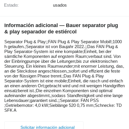
Estado:
usados
Información adicional — Bauer separator plug
& play separador de estiércol
Separator ​​​​​​​​​‌‌​​​​‌​​​​​​​​​‌‌‌​‌​‌​​​​​​​​​‌‌‌​‌​​​​​​​​​​​‌‌​‌‌‌‌​​​​​​​​​‌‌​‌‌​​​​​​​​​​​‌‌​‌​​‌​​​​​​​​​‌‌​‌‌‌​​​​​​​​​​‌‌​​‌​‌Plug & Play;;FAN Plug & Play Separator Mobil!;1000
h gelaufen.;Separator ist von Baujahr 2022.;;Das FAN Plug &
Play Separator-System ist eine kompakte;Einheit, bei der
sämtliche Komponenten auf engstem Raum;verbaut sind. Von
der Einbringpumpe über die Leitungen;bis zur elektronischen
Steuerung. Ein kleines Raumwunder;mit enormer Leistung, das,
an die Steckdose angeschlossen,;sofort und effizient die feste
von der flüssigen Phase trennt.;Das FAN Plug & Play
Separator-System ist eine mobile;Einheit, die rasch und einfach
an einen anderen Ort;gebracht wird und mit wenigen Handgriffen
einsatzbereit ist.;Die einzelnen Komponenten sind optimal
aufeinander abgestimmt,;sodass Standfestigkeit und eine lange
Lebensdauer;garantiert sind.;;Separator: FAN PSS
;Getriebemotor: 4,0 kW;Sieblänge 520 0,75 mm;Schnecke: TD
SFK A
Solicitar información adicional