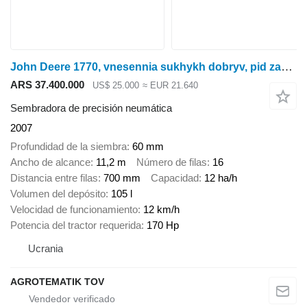
John Deere 1770, vnesennia sukhykh dobryv, pid zamovlennia z auktsionu SShA
ARS 37.400.000
US$ 25.000
≈ EUR 21.640
Sembradora de precisión neumática
2007
Profundidad de la siembra
60 mm
Ancho de alcance
11,2 m
Número de filas
16
Distancia entre filas
700 mm
Capacidad
12 ha/h
Volumen del depósito
105 l
Velocidad de funcionamiento
12 km/h
Potencia del tractor requerida
170 Hp
Ucrania
AGROTEMATIK TOV