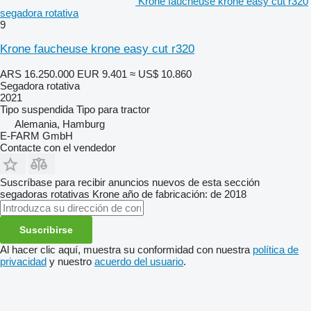
Krone faucheuse krone easy cut r320
segadora rotativa
9
Krone faucheuse krone easy cut r320
ARS 16.250.000
EUR 9.401
≈ US$ 10.860
Segadora rotativa
2021
Tipo
suspendida
Tipo
para tractor
Alemania, Hamburg
E-FARM GmbH
Contacte con el vendedor
Suscríbase para recibir anuncios nuevos de esta sección
segadoras rotativas
Krone
año de fabricación: de 2018
Suscribirse
Al hacer clic aquí, muestra su conformidad con nuestra
política de
privacidad
y nuestro
acuerdo del usuario
.