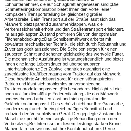
Lohnunternehmer, die auf Schlagkraft angewiesen sind.;;Die
Schmetterlingskombination bietet Ihnen den Vorteil einer
kompakten Transportstellung bei gleichzeitig großer
Arbeitsbreite. Beim Transport auf der Straße lässt sich das
Mähwerk platzsparend zusammenklappen, was die
Verkehrssicherheit erhöht und den Straßentransport erleichtert.
Im ausgeklappten Zustand profitieren Sie von der optimalen
Flächenabdeckung.;;Das Scheibenmähwerk arbeitet mit
bewährter mechanischer Technik, die sich durch Robustheit und
Zuverlässigkeit auszeichnet. Die Scheiben sorgen für einen
sauberen Schnitt und schonen gleichzeitig das wertvolle Futter.
Die mechanische Ausführung ist wartungsfreundlich und bietet
Ihnen eine lange Lebensdauer bei überschaubaren
Unterhaltskosten.;;Der Zapfwellenantrieb garantiert eine
zuverlässige Kraftübertragung vom Traktor auf das Mähwerk.
Diese bewährte Antriebsart sorgt für einen störungsfreien
Betrieb und lässt sich problemlos an verschiedene
Traktorenmodelle anpassen.;;Ein besonderes Highlight ist die
noch voll funktionsfähige Federentlastung, die das Mähwerk
bodenschonend arbeiten lässt und sich optimal an die
Geländekontur anpasst. Dies schützt nicht nur Ihre Grasnarbe,
sondern sorgt auch für ein gleichmäßiges Schnittbild und
reduziert den Verschleiß am Gerät. Der gepflegte Zustand der
Maschine spricht für eine sorgfältige Behandlung durch den
Vorbesitzer.;;Bei Interesse an diesem leistungsstarken Krone
Mähwerk freuen wir uns auf Ihre Kontaktaufnahme. Gerne