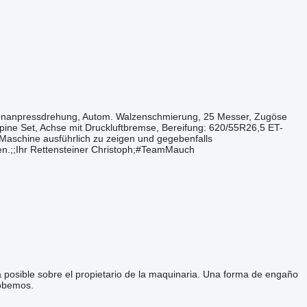
rmanzeige, Ballen Ablagematte, Zusätzl. Folienanpressdrehung, Autom. Walzenschmierung, 25 Messer, Zugöse
lpine Set, Achse mit Druckluftbremse, Bereifung: 620/55R26,5 ET-
 Maschine ausführlich zu zeigen und gegebenfalls
aren.;;Ihr Rettensteiner Christoph;#TeamMauch
a posible sobre el propietario de la maquinaria. Una forma de engaño
robemos.