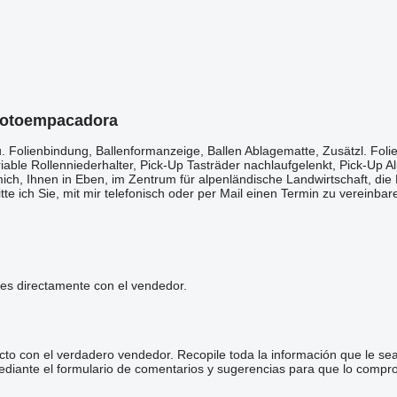
 rotoempacadora
​​​​‌‌​‌‌‌​​​​​​​​​​‌‌​​‌​‌Presse Rotana 130 F Combi, Baujahr 2023, 540 Umin, Netz- u. Folienbindung, Ballenfo
ble Rollenniederhalter, Pick-Up Tasträder nachlaufgelenkt, Pick-Up A
ich, Ihnen in Eben, im Zentrum für alpenländische Landwirtschaft, die
tte ich Sie, mit mir telefonisch oder per Mail einen Termin zu vereinb
les directamente con el vendedor.
cto con el verdadero vendedor. Recopile toda la información que le se
diante el formulario de comentarios y sugerencias para que lo comp