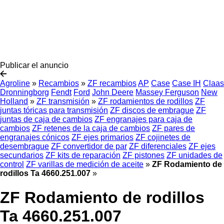
Publicar el anuncio
Agroline
»
Recambios
»
ZF recambios
AP
Case
Case IH
Claas
Dronningborg
Fendt
Ford
John Deere
Massey Ferguson
New
Holland
»
ZF transmisión
»
ZF rodamientos de rodillos
ZF
juntas tóricas para transmisión
ZF discos de embrague
ZF
juntas de caja de cambios
ZF engranajes para caja de
cambios
ZF retenes de la caja de cambios
ZF pares de
engranajes cónicos
ZF ejes primarios
ZF cojinetes de
desembrague
ZF convertidor de par
ZF diferenciales
ZF ejes
secundarios
ZF kits de reparación
ZF pistones
ZF unidades de
control
ZF varillas de medición de aceite
»
ZF Rodamiento de
rodillos Ta 4660.251.007
»
ZF Rodamiento de rodillos
Ta 4660.251.007