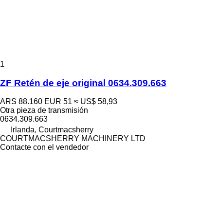
1
ZF Retén de eje original 0634.309.663
ARS 88.160
EUR 51
≈ US$ 58,93
Otra pieza de transmisión
0634.309.663
Irlanda, Courtmacsherry
COURTMACSHERRY MACHINERY LTD
Contacte con el vendedor