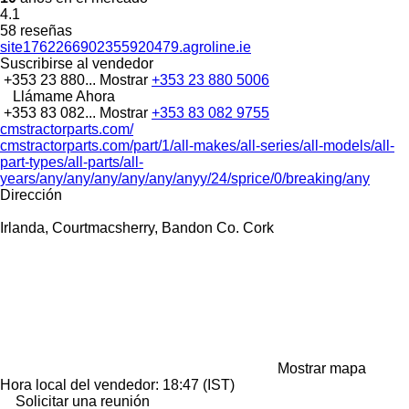
4.1
58 reseñas
site1762266902355920479.agroline.ie
Suscribirse al vendedor
+353 23 880...
Mostrar
+353 23 880 5006
Llámame Ahora
+353 83 082...
Mostrar
+353 83 082 9755
cmstractorparts.com/
cmstractorparts.com/part/1/all-makes/all-series/all-models/all-
part-types/all-parts/all-
years/any/any/any/any/any/anyy/24/sprice/0/breaking/any
Dirección
Irlanda, Courtmacsherry, Bandon Co. Cork
Mostrar mapa
Hora local del vendedor: 18:47 (IST)
Solicitar una reunión