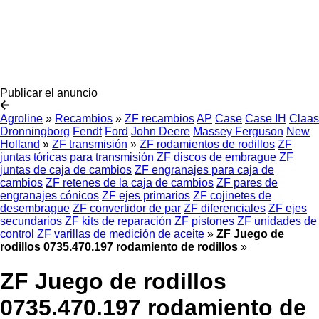
Publicar el anuncio
Agroline
»
Recambios
»
ZF recambios
AP
Case
Case IH
Claas
Dronningborg
Fendt
Ford
John Deere
Massey Ferguson
New
Holland
»
ZF transmisión
»
ZF rodamientos de rodillos
ZF
juntas tóricas para transmisión
ZF discos de embrague
ZF
juntas de caja de cambios
ZF engranajes para caja de
cambios
ZF retenes de la caja de cambios
ZF pares de
engranajes cónicos
ZF ejes primarios
ZF cojinetes de
desembrague
ZF convertidor de par
ZF diferenciales
ZF ejes
secundarios
ZF kits de reparación
ZF pistones
ZF unidades de
control
ZF varillas de medición de aceite
»
ZF Juego de
rodillos 0735.470.197 rodamiento de rodillos
»
ZF Juego de rodillos
0735.470.197 rodamiento de