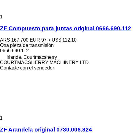
1
ZF Compuesto para juntas original 0666.690.112
ARS 167.700
EUR 97
≈ US$ 112,10
Otra pieza de transmisión
0666.690.112
Irlanda, Courtmacsherry
COURTMACSHERRY MACHINERY LTD
Contacte con el vendedor
1
ZF Arandela original 0730.006.824