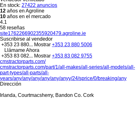
En stock:
27422 anuncios
12
años en Agroline
10
años en el mercado
4.1
58 reseñas
site1762266902355920479.agroline.ie
Suscribirse al vendedor
+353 23 880...
Mostrar
+353 23 880 5006
Llámame Ahora
+353 83 082...
Mostrar
+353 83 082 9755
cmstractorparts.com/
cmstractorparts.com/part/1/all-makes/all-series/all-models/all-
part-types/all-parts/all-
years/any/any/any/any/any/anyy/24/sprice/0/breaking/any
Dirección
Irlanda, Courtmacsherry, Bandon Co. Cork