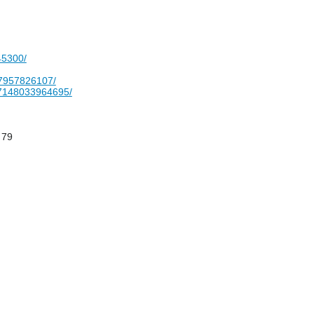
45300/
7957826107/
7148033964695/
 79