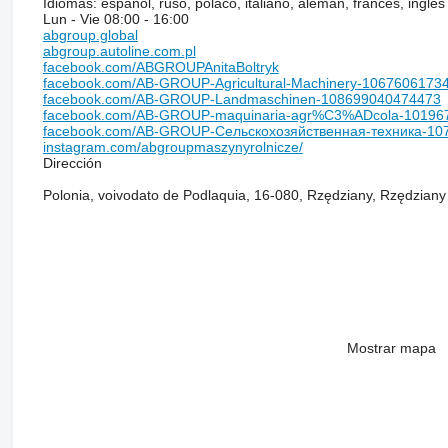
Idiomas:
español, ruso, polaco, italiano, alemán, francés, inglés
Lun - Vie
08:00 - 16:00
abgroup.global
abgroup.autoline.com.pl
facebook.com/ABGROUPAnitaBoltryk
facebook.com/AB-GROUP-Agricultural-Machinery-1067606173
facebook.com/AB-GROUP-Landmaschinen-108699040474473
facebook.com/AB-GROUP-maquinaria-agr%C3%ADcola-10196
facebook.com/AB-GROUP-Сельскохозяйственная-техника-10
instagram.com/abgroupmaszynyrolnicze/
Dirección
Polonia, voivodato de Podlaquia, 16-080, Rzędziany, Rzędziany
Mostrar mapa