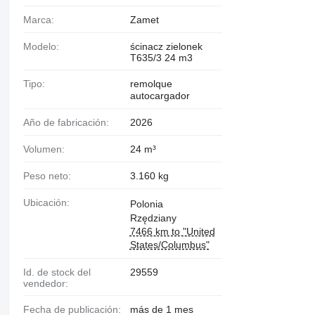
Marca:
Zamet
Modelo:
ścinacz zielonek
T635/3 24 m3
Tipo:
remolque
autocargador
Año de fabricación:
2026
Volumen:
24 m³
Peso neto:
3.160 kg
Ubicación:
Polonia
Rzędziany
7466 km to "United
States/Columbus"
Id. de stock del
29559
vendedor:
Fecha de publicación:
más de 1 mes