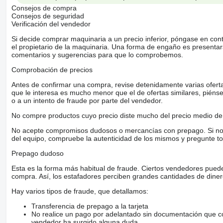
Consejos de compra
Consejos de seguridad
Verificación del vendedor
Si decide comprar maquinaria a un precio inferior, póngase en con
el propietario de la maquinaria. Una forma de engaño es present
comentarios y sugerencias para que lo comprobemos.
Comprobación de precios
Antes de confirmar una compra, revise detenidamente varias ofertas 
que le interesa es mucho menor que el de ofertas similares, piénsel
o a un intento de fraude por parte del vendedor.
No compre productos cuyo precio diste mucho del precio medio de 
No acepte compromisos dudosos o mercancías con prepago. Si no lo 
del equipo, compruebe la autenticidad de los mismos y pregunte to
Prepago dudoso
Esta es la forma más habitual de fraude. Ciertos vendedores pued
compra. Así, los estafadores perciben grandes cantidades de diner
Hay varios tipos de fraude, que detallamos:
Transferencia de prepago a la tarjeta
No realice un pago por adelantado sin documentación que con
vendedor ha surgido alguna duda.