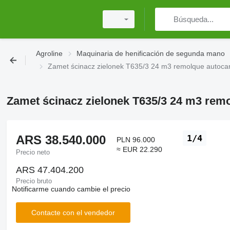
Agroline
Maquinaria de henificación de segunda mano
Zamet ścinacz zielonek T635/3 24 m3 remolque autoca
Zamet ścinacz zielonek T635/3 24 m3 rem
ARS 38.540.000
1/4
PLN 96.000
≈ EUR 22.290
Precio neto
ARS 47.404.200
Precio bruto
Notificarme cuando cambie el precio
Contacte con el vendedor