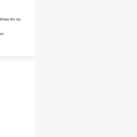
nimas en su
ón.