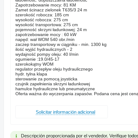
ładowność: dopuszczalna ładowność
Zapotrzebowanie mocy: 81 KM
Zamet ścinacz zielonek T635/3 24 m
szerokość robocza: 185 cm
wysokość robocza: 275 cm
wysokość transportowa: 275 cm
pojemność skrzyni ładunkowej: 24 m
zapotrzebowanie mocy : 60 kW
napęd: wał WOM 540 obr./min
zaczep transportowy w ciągniku - min. 1300 kg
ilość wyjść hydraulicznych - 2
wydajność pompy oleju: 40 l/min
ogumienie :19.0/45-17
szerokokątny WOM
regulator przepływ oleju hydraulicznego
hydr. tylna klapa
sterowanie za pomocą joysticka
czujnik zapełnienia skrzyni ładunkowej
hamulce hydrauliczne lub pneumatyczne
Oferta ważna do wyczerpania zapasów. Podana cena jest ceną
Solicitar información adicional
Descripción proporcionada por el vendedor. Verifique todos