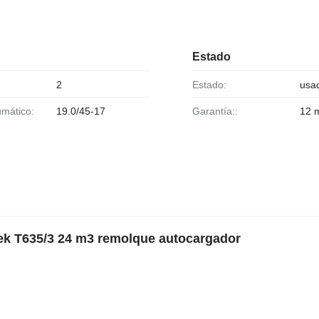
Estado
2
Estado:
usa
umático:
19.0/45-17
Garantía::
12 
nek T635/3 24 m3 remolque autocargador