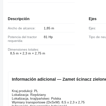
Descripción
Ejes
Ancho de alcance:
1,85 m
Ejes:
Potencia del tractor
81 Hp
Tipo de ne
requerida:
Dimensiones totales:
8,5 m × 2,3 m × 2,75 m
Información adicional — Zamet ścinacz zielo
Kraj produkcji: PL
Lokalizacja: Rzędziany
Lokalizacja, kraj/państwo: Polska
Wymiary transportowe (DxSxW): 8,5 x 2,3 x 2,75