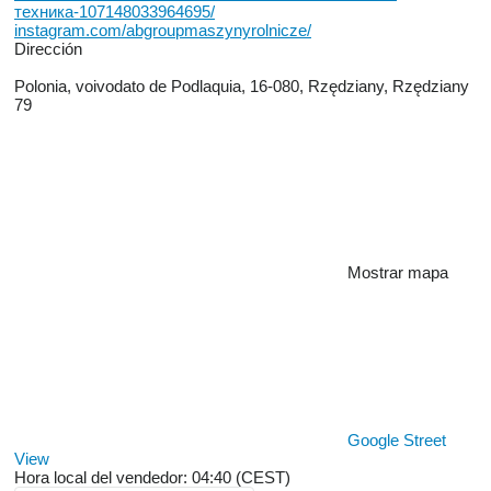
техника-107148033964695/
instagram.com/abgroupmaszynyrolnicze/
Dirección
Polonia, voivodato de Podlaquia, 16-080, Rzędziany, Rzędziany
79
Mostrar mapa
Google Street
View
Hora local del vendedor: 04:40 (CEST)