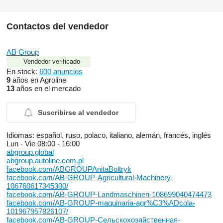
Contactos del vendedor
AB Group
Vendedor verificado
En stock:
600 anuncios
9
años en Agroline
13
años en el mercado
Suscribirse al vendedor
Idiomas:
español, ruso, polaco, italiano, alemán, francés, inglés
Lun - Vie
08:00 - 16:00
abgroup.global
abgroup.autoline.com.pl
facebook.com/ABGROUPAnitaBoltryk
facebook.com/AB-GROUP-Agricultural-Machinery-
106760617345300/
facebook.com/AB-GROUP-Landmaschinen-108699040474473
facebook.com/AB-GROUP-maquinaria-agr%C3%ADcola-
101967957826107/
facebook.com/AB-GROUP-Сельскохозяйственная-