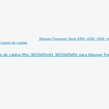
Massey Ferguson Serie 4355, 4200, 4300, m
ractor de ruedas
rta de cabina Rhs 3822645m91 3822645M91 para Massey Fe