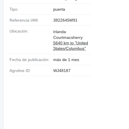
Tipo:
puerta
Referencia IAM:
3822645M91
Ubicación:
Irlanda
Courtmacsherry
5640 km to "United
States/Columbus"
Fecha de publicación:
más de 1 mes
Agroline ID:
WJ48187