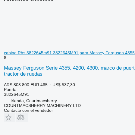
cabina Rhs 3822645m91 3822645M91 para Massey Ferguson 4355 t
8
Massey Ferguson Serie 4355, 4200, 4300, marco de pue
tractor de ruedas
ARS 803.800
EUR 465
≈ US$ 537,30
Puerta
3822645M91
Irlanda, Courtmacsherry
COURTMACSHERRY MACHINERY LTD
Contacte con el vendedor