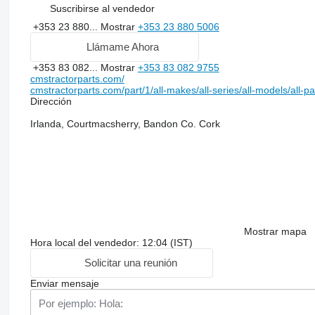
Suscribirse al vendedor
+353 23 880...
Mostrar
+353 23 880 5006
Llámame Ahora
+353 83 082...
Mostrar
+353 83 082 9755
cmstractorparts.com/
cmstractorparts.com/part/1/all-makes/all-series/all-models/all-p
Dirección
Irlanda, Courtmacsherry, Bandon Co. Cork
Mostrar mapa
Hora local del vendedor: 12:04 (IST)
Solicitar una reunión
Enviar mensaje