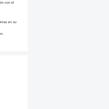
ón con el
nimas en su
ón.