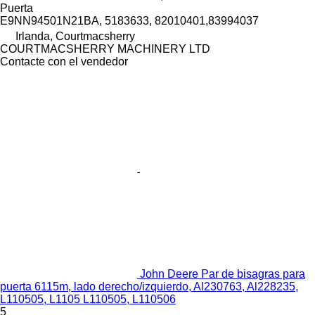
Puerta
E9NN94501N21BA, 5183633, 82010401,83994037
Irlanda, Courtmacsherry
COURTMACSHERRY MACHINERY LTD
Contacte con el vendedor
John Deere Par de bisagras para
puerta 6115m, lado derecho/izquierdo, Al230763, Al228235,
L110505, L1105 L110505, L110506
5