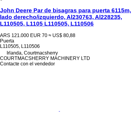
John Deere Par de bisagras para puerta 6115m,
lado derecho/izquierdo, Al230763, Al228235,
L110505, L1105 L110505, L110506
ARS 121.000
EUR 70
≈ US$ 80,88
Puerta
L110505, L110506
Irlanda, Courtmacsherry
COURTMACSHERRY MACHINERY LTD
Contacte con el vendedor