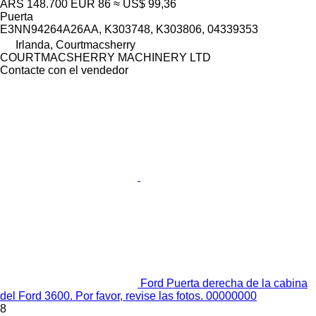
ARS 148.700
EUR 86
≈ US$ 99,36
Puerta
E3NN94264A26AA, K303748, K303806, 04339353
Irlanda, Courtmacsherry
COURTMACSHERRY MACHINERY LTD
Contacte con el vendedor
Ford Puerta derecha de la cabina
del Ford 3600. Por favor, revise las fotos. 00000000
8