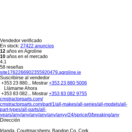
Vendedor verificado
En stock:
27422 anuncios
12
años en Agroline
10
años en el mercado
4.1
58 reseñas
site1762266902355920479.agroline.ie
Suscribirse al vendedor
+353 23 880...
Mostrar
+353 23 880 5006
Llámame Ahora
+353 83 082...
Mostrar
+353 83 082 9755
cmstractorparts.com/
cmstractorparts.com/part/1/all-makes/all-series/all-models/all-
part-types/all-parts/all-
years/any/any/any/any/any/anyy/24/sprice/0/breaking/any
Dirección
Irlanda, Courtmacsherry, Bandon Co. Cork