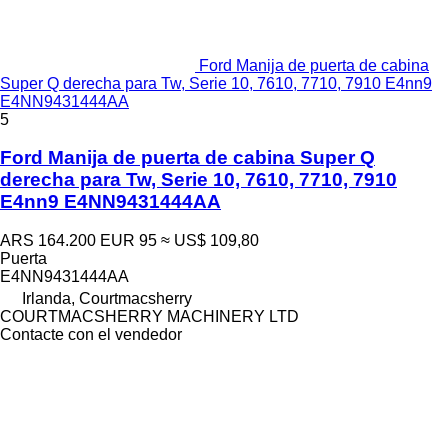
Ford Manija de puerta de cabina
Super Q derecha para Tw, Serie 10, 7610, 7710, 7910 E4nn9
E4NN9431444AA
5
Ford Manija de puerta de cabina Super Q
derecha para Tw, Serie 10, 7610, 7710, 7910
E4nn9 E4NN9431444AA
ARS 164.200
EUR 95
≈ US$ 109,80
Puerta
E4NN9431444AA
Irlanda, Courtmacsherry
COURTMACSHERRY MACHINERY LTD
Contacte con el vendedor