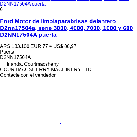
D2NN17504A puerta
6
Ford Motor de limpiaparabrisas delantero
D2nn17504a, serie 3000, 4000, 7000, 1000 y 600
D2NN17504A puerta
ARS 133.100
EUR 77
≈ US$ 88,97
Puerta
D2NN17504A
Irlanda, Courtmacsherry
COURTMACSHERRY MACHINERY LTD
Contacte con el vendedor