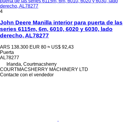
puerta de las series 6115m, 6m, 6010, 6020 y 6030, lado
derecho, AL78277
4
John Deere Manilla interior para puerta de las
series 6115m, 6m, 6010, 6020 y 6030, lado
derecho, AL78277
ARS 138.300
EUR 80
≈ US$ 92,43
Puerta
AL78277
Irlanda, Courtmacsherry
COURTMACSHERRY MACHINERY LTD
Contacte con el vendedor