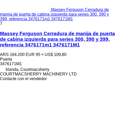
Massey Ferguson Cerradura de
manija de puerta de cabina izquierda para series 300, 390 y
399, referencia 3476171m1 3476171M1
7
Massey Ferguson Cerradura de manija de puerta
de cabina izquierda para series 300, 390 y 399,
referencia 3476171m1 3476171M1
ARS 164.200
EUR 95
≈ US$ 109,80
Puerta
3476171M1
Irlanda, Courtmacsherry
COURTMACSHERRY MACHINERY LTD
Contacte con el vendedor