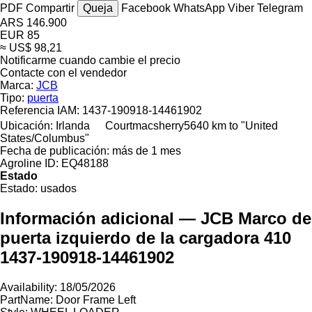
PDF
Compartir
Queja
Facebook
WhatsApp
Viber
Telegram
ARS 146.900
EUR 85
≈ US$ 98,21
Notificarme cuando cambie el precio
Contacte con el vendedor
Marca:
JCB
Tipo:
puerta
Referencia IAM:
1437-190918-14461902
Ubicación:
Irlanda
Courtmacsherry
5640 km to "United
States/Columbus"
Fecha de publicación:
más de 1 mes
Agroline ID:
EQ48188
Estado
Estado:
usados
Información adicional — JCB Marco de
puerta izquierdo de la cargadora 410
1437-190918-14461902
Availability: 18/05/2026
PartName: Door Frame Left