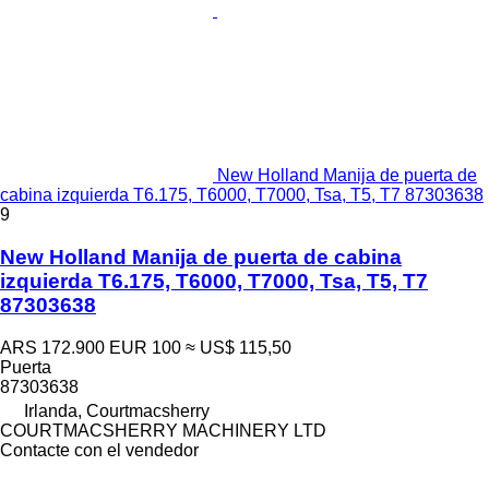
New Holland Manija de puerta de
cabina izquierda T6.175, T6000, T7000, Tsa, T5, T7 87303638
9
New Holland Manija de puerta de cabina
izquierda T6.175, T6000, T7000, Tsa, T5, T7
87303638
ARS 172.900
EUR 100
≈ US$ 115,50
Puerta
87303638
Irlanda, Courtmacsherry
COURTMACSHERRY MACHINERY LTD
Contacte con el vendedor