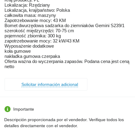
Lokalizacja: Rzędziany
Lokalizacja, kraj/państwo: Polska
całkowita masa: maszyny
Zapotrzebowanie mocy: 43 KM
Bomet dwurzędowa sadzarka do ziemniaków Gemini S239/1
szerokość międzyrzędzi: 70-75 cm
pojemność zbiornika: 300 kg
zapotrzebowanie mocy: 32 kW/43 KM
Wyposażenie dodatkowe
koła gumowe
nakładka gumowa czerpaka
Oferta ważna do wyczerpania zapasów. Podana cena jest ceną
netto
Solicitar información adicional
Importante
Descripción proporcionada por el vendedor. Verifique todos los
detalles directamente con el vendedor.