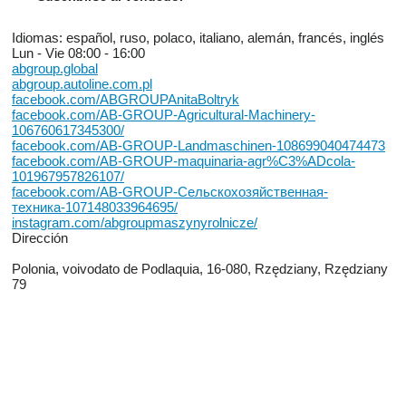
Idiomas:
español, ruso, polaco, italiano, alemán, francés, inglés
Lun - Vie
08:00 - 16:00
abgroup.global
abgroup.autoline.com.pl
facebook.com/ABGROUPAnitaBoltryk
facebook.com/AB-GROUP-Agricultural-Machinery-
106760617345300/
facebook.com/AB-GROUP-Landmaschinen-108699040474473
facebook.com/AB-GROUP-maquinaria-agr%C3%ADcola-
101967957826107/
facebook.com/AB-GROUP-Сельскохозяйственная-
техника-107148033964695/
instagram.com/abgroupmaszynyrolnicze/
Dirección
Polonia, voivodato de Podlaquia, 16-080, Rzędziany, Rzędziany
79