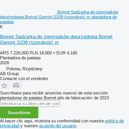
Bomet Sadzarka do ziemniaków
dwurzędowa Bomet Gemini S339 (szerokość m plantadora de
patatas
6
Bomet Sadzarka do ziemniaków dwurzędowa Bomet
Gemini S339 (szerokość m
ARS 7.226.000
PLN 18.000
≈ EUR 4.180
Plantadora de patatas
2026
Polonia, Rzędziany
AB Group
Contacte con el vendedor
Suscríbase para recibir anuncios nuevos de esta sección
plantadoras de patatas
Bomet
año de fabricación: de 2023
Suscribirse
Al hacer clic aquí, muestra su conformidad con nuestra
política de
privacidad
y nuestro
acuerdo del usuario
.