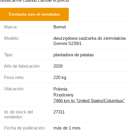
Notificarme cuando cambie el precio
Contacte con el vendedor
Marca:
Bomet
Modelo:
dwurzędowa sadzarka do ziemniaków
Gemini S239/1
Tipo:
plantadora de patatas
Año de fabricación:
2026
Peso neto:
220 kg
Ubicación:
Polonia
Rzędziany
7466 km to "United States/Columbus"
Id. de stock del
27311
vendedor:
Fecha de publicación:
más de 1 mes