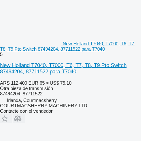
New Holland T7040, T7000, T6, T7,
T8, T9 Pto Switch 87494204, 87711522 para T7040
5
New Holland T7040, T7000, T6, T7, T8, T9 Pto Switch
87494204, 87711522 para T7040
ARS 112.400
EUR 65
≈ US$ 75,10
Otra pieza de transmisión
87494204, 87711522
Irlanda, Courtmacsherry
COURTMACSHERRY MACHINERY LTD
Contacte con el vendedor