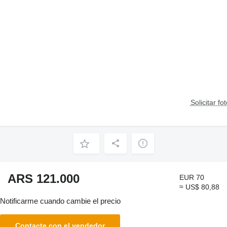
Solicitar fo
ARS 121.000
EUR 70
≈ US$ 80,88
Notificarme cuando cambie el precio
Contacte con el vendedor