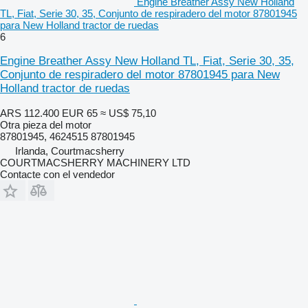
Engine Breather Assy New Holland
TL, Fiat, Serie 30, 35, Conjunto de respiradero del motor 87801945
para New Holland tractor de ruedas
6
Engine Breather Assy New Holland TL, Fiat, Serie 30, 35,
Conjunto de respiradero del motor 87801945 para New
Holland tractor de ruedas
ARS 112.400
EUR 65
≈ US$ 75,10
Otra pieza del motor
87801945, 4624515 87801945
Irlanda, Courtmacsherry
COURTMACSHERRY MACHINERY LTD
Contacte con el vendedor