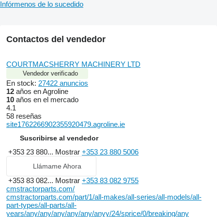
Infórmenos de lo sucedido
Contactos del vendedor
COURTMACSHERRY MACHINERY LTD
Vendedor verificado
En stock:
27422 anuncios
12
años en Agroline
10
años en el mercado
4.1
58 reseñas
site1762266902355920479.agroline.ie
Suscribirse al vendedor
+353 23 880...
Mostrar
+353 23 880 5006
Llámame Ahora
+353 83 082...
Mostrar
+353 83 082 9755
cmstractorparts.com/
cmstractorparts.com/part/1/all-makes/all-series/all-models/all-
part-types/all-parts/all-
years/any/any/any/any/any/anyy/24/sprice/0/breaking/any