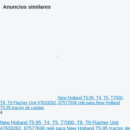
Anuncios similares
New Holland T5.95, T4, T5, T7000,
T8, T9 Flasher Unit 47633262, 87577636 relé para New Holland
T5.95 tractor de ruedas
4
New Holland T5.95, T4, T5, T7000, T8, T9 Flasher Unit
47633262, 87577636 relé para New Holland T5.95 tractor de