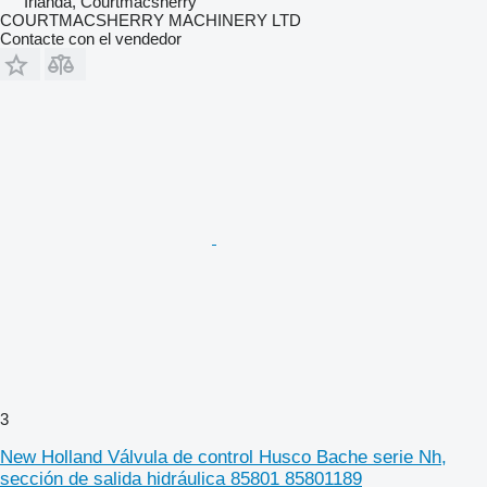
Irlanda, Courtmacsherry
COURTMACSHERRY MACHINERY LTD
Contacte con el vendedor
3
New Holland Válvula de control Husco Bache serie Nh,
sección de salida hidráulica 85801 85801189