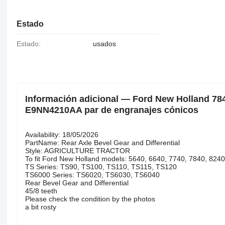
Estado
Estado:
usados
Información adicional — Ford New Holland 7840
E9NN4210AA par de engranajes cónicos
Availability: 18/05/2026
PartName: Rear Axle Bevel Gear and Differential
Style: AGRICULTURE TRACTOR
To fit Ford New Holland models: 5640, 6640, 7740, 7840, 8240
TS Series: TS90, TS100, TS110, TS115, TS120
TS6000 Series: TS6020, TS6030, TS6040
Rear Bevel Gear and Differential
45/8 teeth
Please check the condition by the photos
a bit rosty