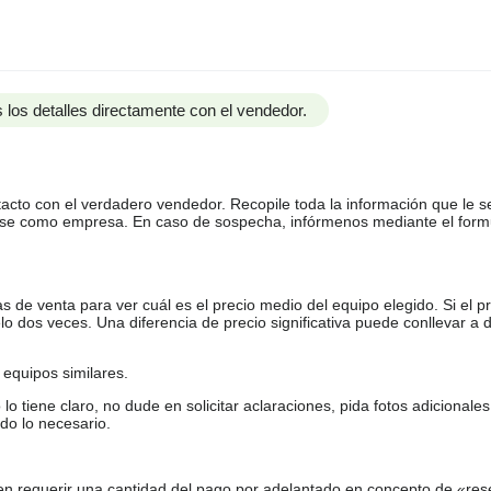
 los detalles directamente con el vendedor.
tacto con el verdadero vendedor. Recopile toda la información que le s
arse como empresa. En caso de sospecha, infórmenos mediante el form
de venta para ver cuál es el precio medio del equipo elegido. Si el pr
o dos veces. Una diferencia de precio significativa puede conllevar a 
equipos similares.
tiene claro, no dude en solicitar aclaraciones, pida fotos adicional
do lo necesario.
en requerir una cantidad del pago por adelantado en concepto de «res