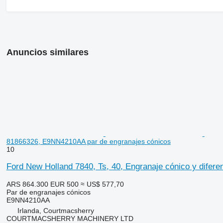
Anuncios similares
81866326, E9NN4210AA par de engranajes cónicos
10
Ford New Holland 7840, Ts, 40, Engranaje cónico y difer
ARS 864.300
EUR 500
≈ US$ 577,70
Par de engranajes cónicos
E9NN4210AA
Irlanda, Courtmacsherry
COURTMACSHERRY MACHINERY LTD