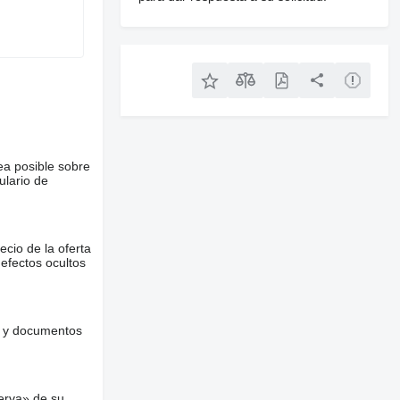
ea posible sobre
ulario de
ecio de la oferta
defectos ocultos
es y documentos
erva» de su