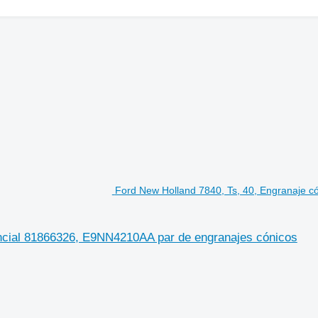
Ford New Holland 7840, Ts, 40, Engranaje cón
encial 81866326, E9NN4210AA par de engranajes cónicos