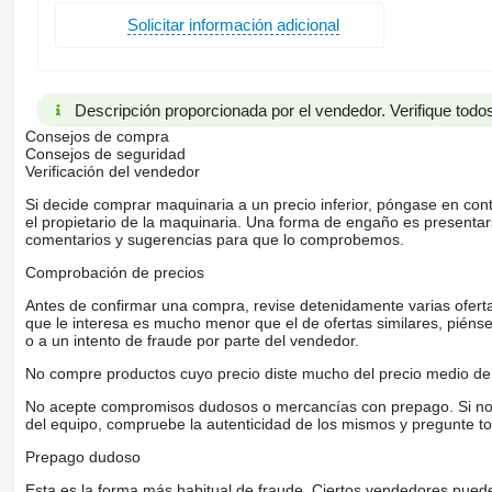
Solicitar información adicional
Descripción proporcionada por el vendedor. Verifique todos
Consejos de compra
Consejos de seguridad
Verificación del vendedor
Si decide comprar maquinaria a un precio inferior, póngase en con
el propietario de la maquinaria. Una forma de engaño es present
comentarios y sugerencias para que lo comprobemos.
Comprobación de precios
Antes de confirmar una compra, revise detenidamente varias ofertas 
que le interesa es mucho menor que el de ofertas similares, piénsel
o a un intento de fraude por parte del vendedor.
No compre productos cuyo precio diste mucho del precio medio de 
No acepte compromisos dudosos o mercancías con prepago. Si no lo 
del equipo, compruebe la autenticidad de los mismos y pregunte to
Prepago dudoso
Esta es la forma más habitual de fraude. Ciertos vendedores pued