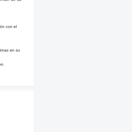
ón con el
nimas en su
ón.