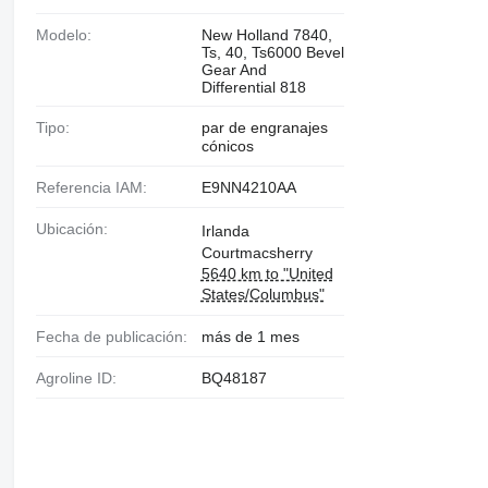
Modelo:
New Holland 7840,
Ts, 40, Ts6000 Bevel
Gear And
Differential 818
Tipo:
par de engranajes
cónicos
Referencia IAM:
E9NN4210AA
Ubicación:
Irlanda
Courtmacsherry
5640 km to "United
States/Columbus"
Fecha de publicación:
más de 1 mes
Agroline ID:
BQ48187