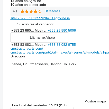
12
años en Agroline
10
años en el mercado
58 reseñas
4.1
site1762266902355920479.agroline.ie
Suscribirse al vendedor
+353 23 880...
Mostrar
+353 23 880 5006
Llámame Ahora
+353 83 082...
Mostrar
+353 83 082 9755
cmstractorparts.com/
cmstractorparts.com/part/1/all-makes/all-series/all-models/all-p
Dirección
Irlanda, Courtmacsherry, Bandon Co. Cork
Mostrar mapa
Hora local del vendedor: 15:23 (IST)