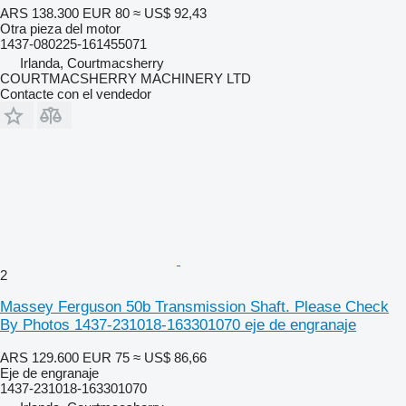
ARS 138.300
EUR 80
≈ US$ 92,43
Otra pieza del motor
1437-080225-161455071
Irlanda, Courtmacsherry
COURTMACSHERRY MACHINERY LTD
Contacte con el vendedor
2
Massey Ferguson 50b Transmission Shaft. Please Check
By Photos 1437-231018-163301070 eje de engranaje
ARS 129.600
EUR 75
≈ US$ 86,66
Eje de engranaje
1437-231018-163301070