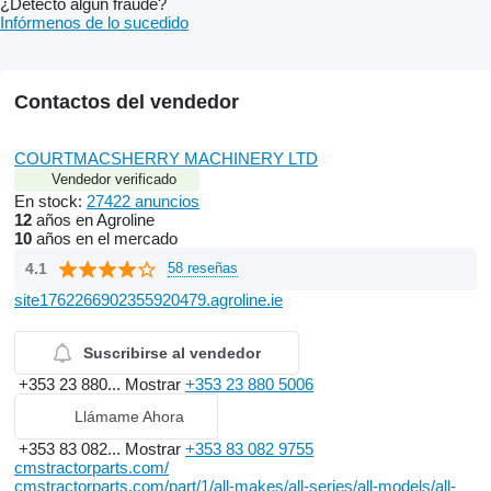
¿Detectó algún fraude?
Infórmenos de lo sucedido
Contactos del vendedor
COURTMACSHERRY MACHINERY LTD
Vendedor verificado
En stock:
27422 anuncios
12
años en Agroline
10
años en el mercado
4.1
58 reseñas
site1762266902355920479.agroline.ie
Suscribirse al vendedor
+353 23 880...
Mostrar
+353 23 880 5006
Llámame Ahora
+353 83 082...
Mostrar
+353 83 082 9755
cmstractorparts.com/
cmstractorparts.com/part/1/all-makes/all-series/all-models/all-