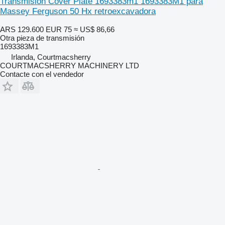
Transmision Cover Plate 1693383m1 1693383M1 para
Massey Ferguson 50 Hx retroexcavadora
ARS 129.600
EUR 75
≈ US$ 86,66
Otra pieza de transmisión
1693383M1
Irlanda, Courtmacsherry
COURTMACSHERRY MACHINERY LTD
Contacte con el vendedor