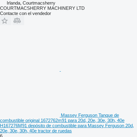
Irlanda, Courtmacsherry
COURTMACSHERRY MACHINERY LTD
Contacte con el vendedor
Massey Ferguson Tanque de
combustible original 1672762m91 para 20d, 20e, 30e, 30h, 40e
H167276M91 depósito de combustible para Massey Ferguson 20d,
20e, 30e, 30h, 40e tractor de ruedas
6