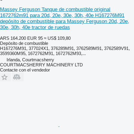
Massey Ferguson Tanque de combustible original
1672762m91 para 20d, 20e, 30e, 30h, 40e H167276M91
depósito de combustible para Massey Ferguson 20d, 20e,
30e, 30h, 40e tractor de ruedas
ARS 164.200
EUR 95
≈ US$ 109,80
Depósito de combustible
H167276M91, 377024X1, 376289M91, 3762589M91, 3762589V91,
3599360M95, 1672762M91, 1672762M93,...
Irlanda, Courtmacsherry
COURTMACSHERRY MACHINERY LTD
Contacte con el vendedor