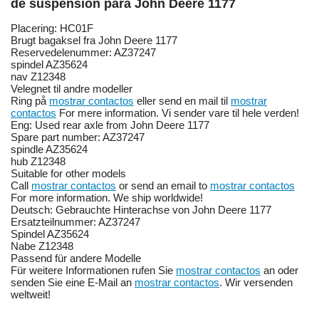
de suspensión para John Deere 1177
Placering: HC01F
Brugt bagaksel fra John Deere 1177
Reservedelenummer: AZ37247
spindel AZ35624
nav Z12348
Velegnet til andre modeller
Ring på
mostrar contactos
eller send en mail til
mostrar
contactos
For mere information. Vi sender vare til hele verden!
Eng: Used rear axle from John Deere 1177
Spare part number: AZ37247
spindle AZ35624
hub Z12348
Suitable for other models
Call
mostrar contactos
or send an email to
mostrar contactos
For more information. We ship worldwide!
Deutsch: Gebrauchte Hinterachse von John Deere 1177
Ersatzteilnummer: AZ37247
Spindel AZ35624
Nabe Z12348
Passend für andere Modelle
Für weitere Informationen rufen Sie
mostrar contactos
an oder
senden Sie eine E-Mail an
mostrar contactos
. Wir versenden
weltweit!