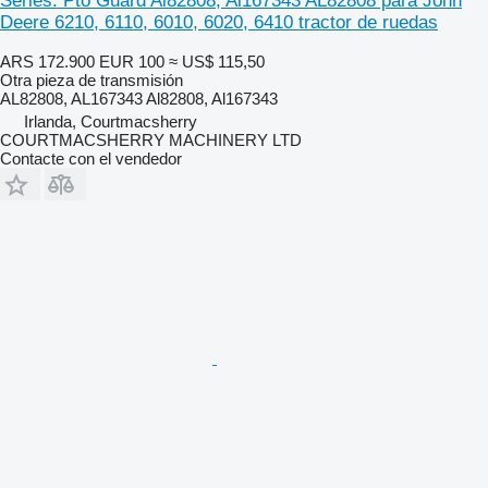
Series. Pto Guard Al82808, Al167343 AL82808 para John
Deere 6210, 6110, 6010, 6020, 6410 tractor de ruedas
ARS 172.900
EUR 100
≈ US$ 115,50
Otra pieza de transmisión
AL82808, AL167343 Al82808, Al167343
Irlanda, Courtmacsherry
COURTMACSHERRY MACHINERY LTD
Contacte con el vendedor