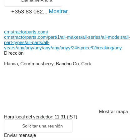
Mostrar
+353 83 082...
cmstractorparts.com/
cmstractorparts.com/part/1/all-makes/all-series/all-models/all-
part-types/all-parts/all-
years/any/any/any/any/any/anyy/24/sprice/0/breaking/any
Dirección
Irlanda, Courtmacsherry, Bandon Co. Cork
Mostrar mapa
Hora local del vendedor: 11:31 (IST)
Solicitar una reunión
Enviar mensaje