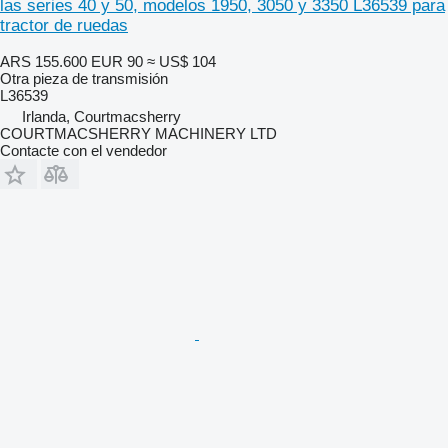
las series 40 y 50, modelos 1950, 3050 y 3350 L36539 para
tractor de ruedas
ARS 155.600
EUR 90
≈ US$ 104
Otra pieza de transmisión
L36539
Irlanda, Courtmacsherry
COURTMACSHERRY MACHINERY LTD
Contacte con el vendedor