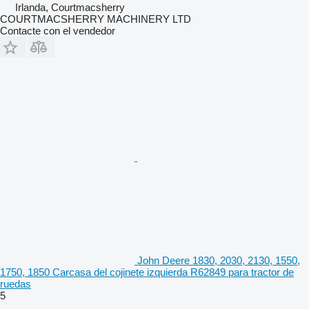
Irlanda, Courtmacsherry
COURTMACSHERRY MACHINERY LTD
Contacte con el vendedor
John Deere 1830, 2030, 2130, 1550,
1750, 1850 Carcasa del cojinete izquierda R62849 para tractor de
ruedas
5