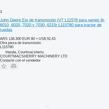
3
John Deere Eje de transmisión IVT L11578 para series 6r,
6010, 6020, 7020 y 7030, 6215r L115780 para tractor de
ruedas
ARS 138.300
EUR 80
≈ US$ 92,43
Otra pieza de transmisión
L115780
Irlanda, Courtmacsherry
COURTMACSHERRY MACHINERY LTD
Contacte con el vendedor