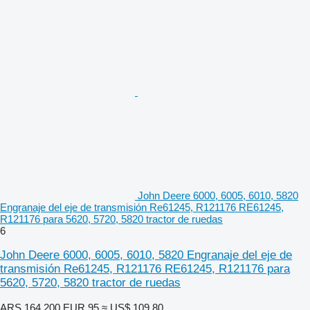
John Deere 6000, 6005, 6010, 5820
Engranaje del eje de transmisión Re61245, R121176 RE61245,
R121176 para 5620, 5720, 5820 tractor de ruedas
6
John Deere 6000, 6005, 6010, 5820 Engranaje del eje de
transmisión Re61245, R121176 RE61245, R121176 para
5620, 5720, 5820 tractor de ruedas
ARS 164.200
EUR 95
≈ US$ 109,80