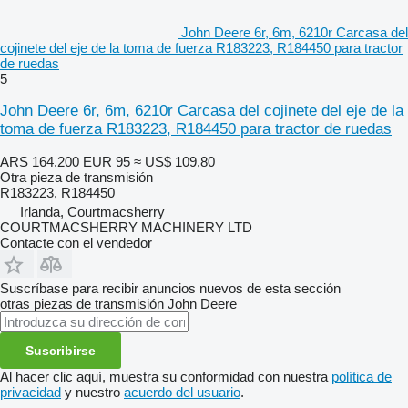
John Deere 6r, 6m, 6210r Carcasa del
cojinete del eje de la toma de fuerza R183223, R184450 para tractor
de ruedas
5
John Deere 6r, 6m, 6210r Carcasa del cojinete del eje de la
toma de fuerza R183223, R184450 para tractor de ruedas
ARS 164.200
EUR 95
≈ US$ 109,80
Otra pieza de transmisión
R183223, R184450
Irlanda, Courtmacsherry
COURTMACSHERRY MACHINERY LTD
Contacte con el vendedor
Suscríbase para recibir anuncios nuevos de esta sección
otras piezas de transmisión
John Deere
Suscribirse
Al hacer clic aquí, muestra su conformidad con nuestra
política de
privacidad
y nuestro
acuerdo del usuario
.