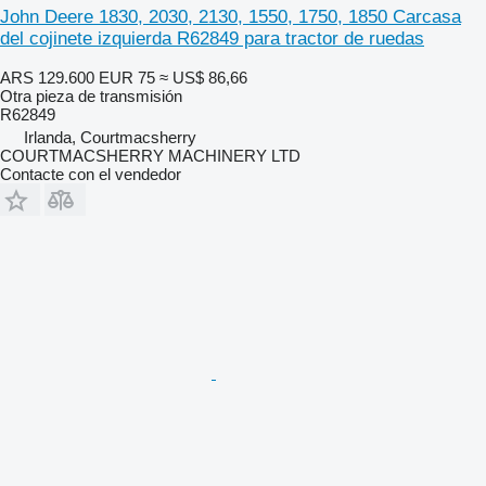
John Deere 1830, 2030, 2130, 1550, 1750, 1850 Carcasa
del cojinete izquierda R62849 para tractor de ruedas
ARS 129.600
EUR 75
≈ US$ 86,66
Otra pieza de transmisión
R62849
Irlanda, Courtmacsherry
COURTMACSHERRY MACHINERY LTD
Contacte con el vendedor