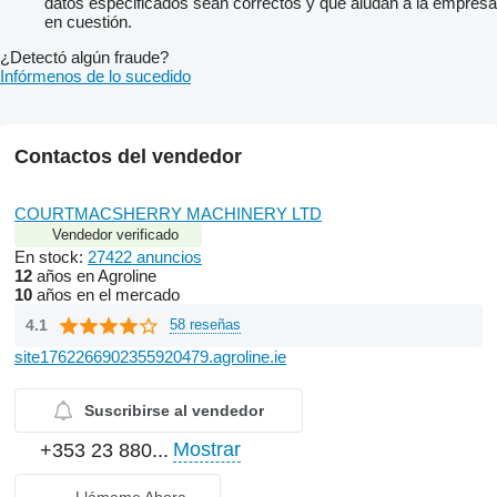
datos especificados sean correctos y que aludan a la empresa
en cuestión.
¿Detectó algún fraude?
Infórmenos de lo sucedido
Contactos del vendedor
COURTMACSHERRY MACHINERY LTD
Vendedor verificado
En stock:
27422 anuncios
12
años en Agroline
10
años en el mercado
4.1
58 reseñas
site1762266902355920479.agroline.ie
Suscribirse al vendedor
Mostrar
+353 23 880...
Llámame Ahora