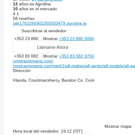
12
años en Agroline
10
años en el mercado
4.1
58 reseñas
site1762266902355920479.agroline.ie
Suscribirse al vendedor
+353 23 880...
Mostrar
+353 23 880 5006
Llámame Ahora
+353 83 082...
Mostrar
+353 83 082 9755
cmstractorparts.com/
cmstractorparts.com/part/1/all-makes/all-series/all-models/all-p
Dirección
Irlanda, Courtmacsherry, Bandon Co. Cork
Mostrar mapa
Hora local del vendedor: 19:12 (IST)