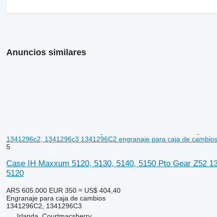
Anuncios similares
1341296c2, 1341296c3 1341296C2 engranaje para caja de cambios
5
Case IH Maxxum 5120, 5130, 5140, 5150 Pto Gear Z52 1
5120
ARS 605.000
EUR 350
≈ US$ 404,40
Engranaje para caja de cambios
1341296C2, 1341296C3
Irlanda, Courtmacsherry