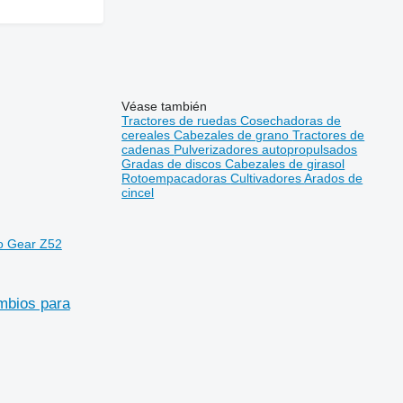
Véase también
Tractores de ruedas
Cosechadoras de
cereales
Cabezales de grano
Tractores de
cadenas
Pulverizadores autopropulsados
Gradas de discos
Cabezales de girasol
Rotoempacadoras
Cultivadores
Arados de
cincel
o Gear Z52
mbios para