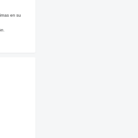
nimas en su
ón.