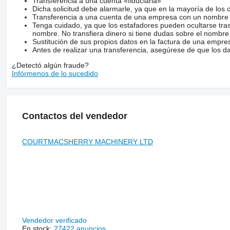
Transferencia a una cuenta «fiduciaria»
Dicha solicitud debe alarmarle, ya que en la mayoría de los 
Transferencia a una cuenta de una empresa con un nombre 
Tenga cuidado, ya que los estafadores pueden ocultarse tra
nombre. No transfiera dinero si tiene dudas sobre el nombre
Sustitución de sus propios datos en la factura de una empre
Antes de realizar una transferencia, asegúrese de que los d
¿Detectó algún fraude?
Infórmenos de lo sucedido
Contactos del vendedor
COURTMACSHERRY MACHINERY LTD
Vendedor verificado
En stock:
27422 anuncios