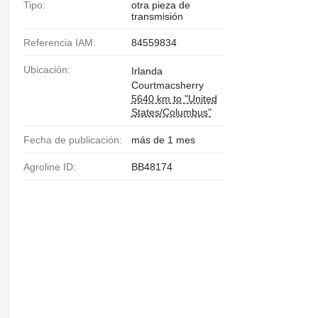
Tipo:
otra pieza de
transmisión
Referencia IAM:
84559834
Ubicación:
Irlanda
Courtmacsherry
5640 km to "United
States/Columbus"
Fecha de publicación:
más de 1 mes
Agroline ID:
BB48174