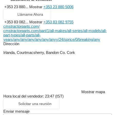
+353 23 880...
Mostrar
+353 23 880 5006
Llámame Ahora
+353 83 082...
Mostrar
+353 83 082 9755
cmstractorparts.com/
cmstractorparts.com/part/1/all-makes/all-series/all-models/all-
part-types/all-parts/all-
years/any/any/any/any/any/anyy/24/sprice/0/breaking/any
Dirección
Irlanda, Courtmacsherry, Bandon Co. Cork
Mostrar mapa
Hora local del vendedor: 23:47 (IST)
Solicitar una reunión
Enviar mensaje