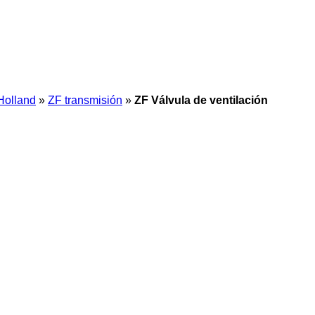
Holland
»
ZF transmisión
»
ZF Válvula de ventilación