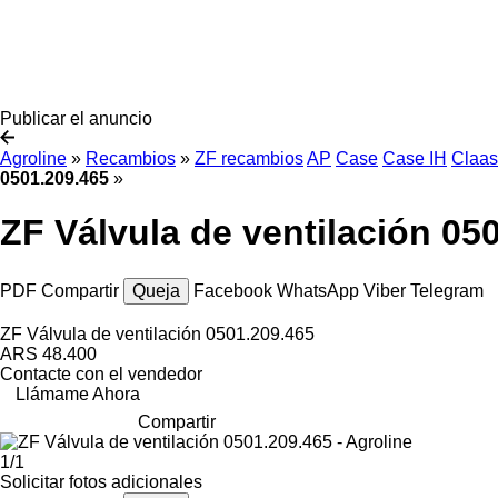
Publicar el anuncio
Agroline
»
Recambios
»
ZF recambios
AP
Case
Case IH
Claas
0501.209.465
»
ZF Válvula de ventilación 05
PDF
Compartir
Queja
Facebook
WhatsApp
Viber
Telegram
ZF Válvula de ventilación 0501.209.465
ARS 48.400
Contacte con el vendedor
Llámame Ahora
Compartir
1/1
Solicitar fotos adicionales