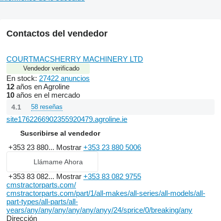
Contactos del vendedor
COURTMACSHERRY MACHINERY LTD
Vendedor verificado
En stock:
27422 anuncios
12
años en Agroline
10
años en el mercado
4.1
58 reseñas
site1762266902355920479.agroline.ie
Suscribirse al vendedor
+353 23 880...
Mostrar
+353 23 880 5006
Llámame Ahora
+353 83 082...
Mostrar
+353 83 082 9755
cmstractorparts.com/
cmstractorparts.com/part/1/all-makes/all-series/all-models/all-
part-types/all-parts/all-
years/any/any/any/any/any/anyy/24/sprice/0/breaking/any
Dirección