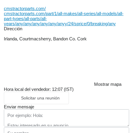
cmstractorparts.com/
cmstractorparts.com/part/1/all-makes/all-series/all-models/all-
part-types/all-parts/all-
years/any/any/any/any/any/anyy/24/sprice/0/breaking/any
Dirección
Irlanda, Courtmacsherry, Bandon Co. Cork
Mostrar mapa
Hora local del vendedor: 12:07 (IST)
Solicitar una reunión
Enviar mensaje