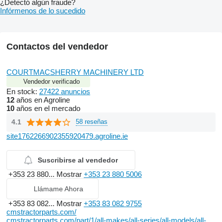
¿Detectó algún fraude?
Infórmenos de lo sucedido
Contactos del vendedor
COURTMACSHERRY MACHINERY LTD
Vendedor verificado
En stock:
27422 anuncios
12
años en Agroline
10
años en el mercado
4.1
58 reseñas
site1762266902355920479.agroline.ie
Suscribirse al vendedor
+353 23 880...
Mostrar
+353 23 880 5006
Llámame Ahora
+353 83 082...
Mostrar
+353 83 082 9755
cmstractorparts.com/
cmstractorparts.com/part/1/all-makes/all-series/all-models/all-